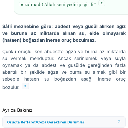
2
bozulmadı) Allah seni yedirip içirdi.”
Şâfiî mezhebine göre; abdest veya gusül alırken ağız
ve buruna az miktarda alınan su, elde olmayarak
(hataen) boğazdan inerse oruç bozulmaz.
Çünkü oruçlu iken abdestte ağza ve burna az miktarda
su vermek menduptur. Ancak serinlemek veya suyla
oynamak ya da abdest ve gusülde gereğinden fazla
abartılı bir şekilde ağza ve burna su almak gibi bir
sebeple hataen su boğazdan aşağı inerse oruç
3
bozulur.
Ayrıca Bakınız
Oruçta Keffaret/Ceza Gerektiren Durumlar