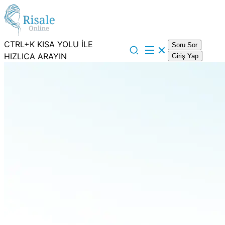
CTRL+K KISA YOLU İLE
Soru Sor
HIZLICA ARAYIN
Giriş Yap