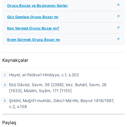
Orucu Bozan ve Bozmayan Şeyler
Göz Damlası Orucu Bozar mı
Kan Vermek Orucu Bozar mı?
Krem Sürmek Orucu Bozar mı
Kaynakçalar
Heyet, el-Fetâva’l-Hindiyye, c.1, s.202
Ebû Dâvûd, Savm, 39 [2398]; bkz. Buhârî, Savm, 26
[1933]; Müslim, Sıyâm, 171 [1155]
Şirbînî, Muğnî’l-muhtâc, Dâru’l-Ma’rife, Beyrut 1418/1997,
c.2, s.158
Paylaş