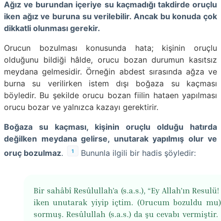
Ağız ve burundan içeriye su kaçmadığı takdirde oruçlu
iken ağız ve buruna su verilebilir. Ancak bu konuda çok
dikkatli olunması gerekir.
Orucun bozulması konusunda hata; kişinin oruçlu
olduğunu bildiği hâlde, orucu bozan durumun kasıtsız
meydana gelmesidir. Örneğin abdest sırasında ağza ve
burna su verilirken istem dışı boğaza su kaçması
böyledir. Bu şekilde orucu bozan fiilin hataen yapılması
orucu bozar ve yalnızca kazayı gerektirir.
Boğaza su kaçması, kişinin oruçlu olduğu hatırda
değilken meydana gelirse, unutarak yapılmış olur ve
1
oruç bozulmaz
.
Bununla ilgili bir hadis şöyledir:
Bir sahâbî Resûlullah’a (s.a.s.), “Ey Allah’ın Resulü
iken unutarak yiyip içtim. (Orucum bozuldu mu)
sormuş. Resûlullah (s.a.s.) da şu cevabı vermiştir.