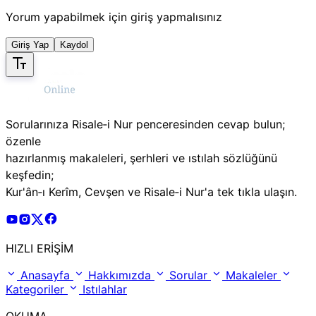
Yorum yapabilmek için giriş yapmalısınız
Giriş Yap
Kaydol
Sorularınıza Risale‑i Nur penceresinden cevap bulun;
özenle
hazırlanmış makaleleri, şerhleri ve ıstılah sözlüğünü
keşfedin;
Kur'ân‑ı Kerîm, Cevşen ve Risale‑i Nur'a tek tıkla ulaşın.
Risale Online Youtube Hesabı
Risale Online Instagram Hesabı
Risale Online X Hesabı
Risale Online Facebook Hesabı
HIZLI ERİŞİM
Anasayfa
Hakkımızda
Sorular
Makaleler
Kategoriler
Istılahlar
OKUMA