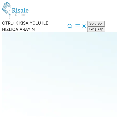
CTRL+K KISA YOLU İLE
Soru Sor
HIZLICA ARAYIN
Giriş Yap