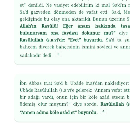
et” denildi. Ne vasiyet edebilirim ki mal Sa’d’ın m
Sa’d gazveden dönmeden de vafat etti. Sa’d, Me
geldiğinde bu olay ona aktarıldı. Bunun üzerine S
Allah’ın Rasûlü! Eğer anam hakkında tasa
bulunursam ona faydası dokunur mu?”
diye 
Rasûlullah (s.a.v)’de: “Evet” buyurdu.
Sa’d ta şu
bahçem diyerek bahçesinin ismini söyledi ve ann
3
sadakadır dedi.
İbn Abbas (r.a) Sa’d b. Ubâde (r.a)’den naklediyor:
Ubâde Rasûlullah (s.a.v)’e gelerek: “Annem vefat et
bir adağı vardı, onun için bir köle azâd etsem 
ödemiş olur muyum?” diye sordu.
Rasûlullah (s.
4
“Annen adına köle azâd et” buyurdu.