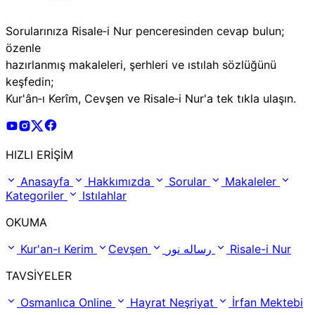
Sorularınıza Risale‑i Nur penceresinden cevap bulun;
özenle
hazırlanmış makaleleri, şerhleri ve ıstılah sözlüğünü
keşfedin;
Kur'ân‑ı Kerîm, Cevşen ve Risale‑i Nur'a tek tıkla ulaşın.
Risale Online Youtube Hesabı
Risale Online Instagram Hesabı
Risale Online X Hesabı
Risale Online Facebook Hesabı
HIZLI ERİŞİM
Anasayfa
Hakkımızda
Sorular
Makaleler
Kategoriler
Istılahlar
OKUMA
Kur'an-ı Kerim
Cevşen
رساله نور
Risale-i Nur
TAVSİYELER
Osmanlıca Online
Hayrat Neşriyat
İrfan Mektebi