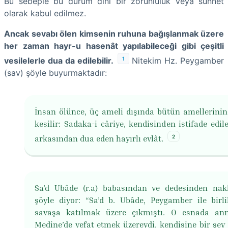
Bu sebeple bu durum dini bir zorunluluk veya sünnet
olarak kabul edilmez.
Ancak sevabı ölen kimsenin ruhuna bağışlanmak üzere
her zaman hayr-u hasenât yapılabileceği gibi çeşitli
1
vesilelerle dua da edilebilir.
Nitekim Hz. Peygamber
(sav) şöyle buyurmaktadır:
İnsan ölünce, üç ameli dışında bütün amellerinin
kesilir: Sadaka-i câriye, kendisinden istifade edil
2
arkasından dua eden hayırlı evlât.
Sa’d Ubâde (r.a) babasından ve dedesinden nak
şöyle diyor: “Sa’d b. Ubâde, Peygamber ile birli
savaşa katılmak üzere çıkmıştı. O esnada an
Medine’de vefat etmek üzereydi, kendisine bir şey 