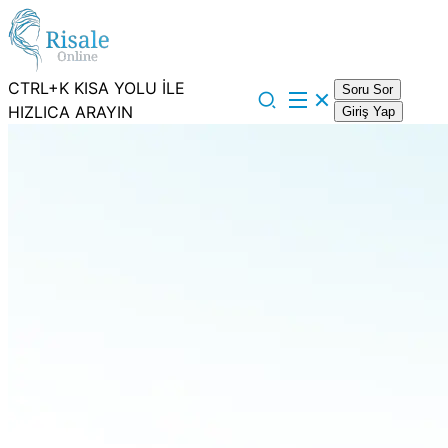
CTRL+K KISA YOLU İLE
Soru Sor
HIZLICA ARAYIN
Giriş Yap