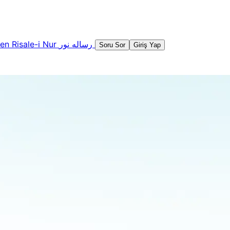
şen
Risale-i Nur
رساله نور
Soru Sor
Giriş Yap