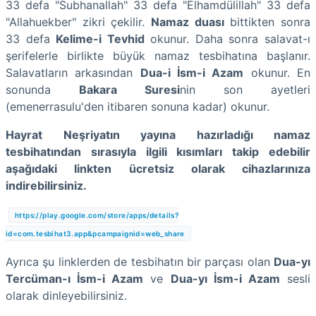
33 defa "Subhanallah" 33 defa "Elhamdülillah" 33 defa
"Allahuekber" zikri çekilir.
Namaz duası
bittikten sonra
33 defa
Kelime-i Tevhid
okunur. Daha sonra salavat-ı
şerifelerle birlikte büyük namaz tesbihatına başlanır.
Salavatların arkasından
Dua-i İsm-i Azam
okunur. En
sonunda
Bakara Suresi
nin son ayetleri
(emenerrasulu'den itibaren sonuna kadar) okunur.
Hayrat Neşriyatın yayına hazırladığı namaz
tesbihatından sırasıyla ilgili kısımları takip edebilir
aşağıdaki linkten ücretsiz olarak cihazlarınıza
indirebilirsiniz.
https://play.google.com/store/apps/details?
id=com.tesbihat3.app&pcampaignid=web_share
Ayrıca şu linklerden de tesbihatın bir parçası olan
Dua-yı
Tercüman-ı İsm-i Azam
ve
Dua-yı İsm-i Azam
sesli
olarak dinleyebilirsiniz.