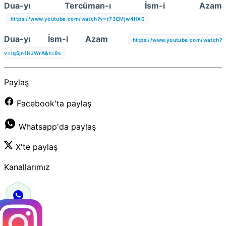
Dua-yı Tercüman-ı İsm-i Azam
https://www.youtube.com/watch?v=r73EMjw4HX0
Dua-yı İsm-i Azam
https://www.youtube.com/watch?
v=iqSjn1HJWrA&t=9s
Paylaş
Facebook'ta paylaş
Whatsapp'da paylaş
X'te paylaş
Kanallarımız