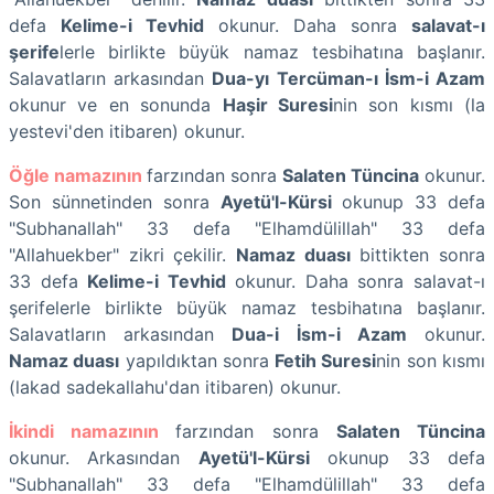
defa
Kelime-i Tevhid
okunur. Daha sonra
salavat-ı
şerife
lerle birlikte büyük namaz tesbihatına başlanır.
Salavatların arkasından
Dua-yı Tercüman-ı İsm-i Azam
okunur ve en sonunda
Haşir Suresi
nin son kısmı (la
yestevi'den itibaren) okunur.
Öğle namazının
farzından sonra
Salaten Tüncina
okunur.
Son sünnetinden sonra
Ayetü'l-Kürsi
okunup 33 defa
"Subhanallah" 33 defa "Elhamdülillah" 33 defa
"Allahuekber" zikri çekilir.
Namaz duası
bittikten sonra
33 defa
Kelime-i Tevhid
okunur. Daha sonra salavat-ı
şerifelerle birlikte büyük namaz tesbihatına başlanır.
Salavatların arkasından
Dua-i İsm-i Azam
okunur.
Namaz duası
yapıldıktan sonra
Fetih Suresi
nin son kısmı
(lakad sadekallahu'dan itibaren) okunur.
İkindi namazının
farzından sonra
Salaten Tüncina
okunur. Arkasından
Ayetü'l-Kürsi
okunup 33 defa
"Subhanallah" 33 defa "Elhamdülillah" 33 defa