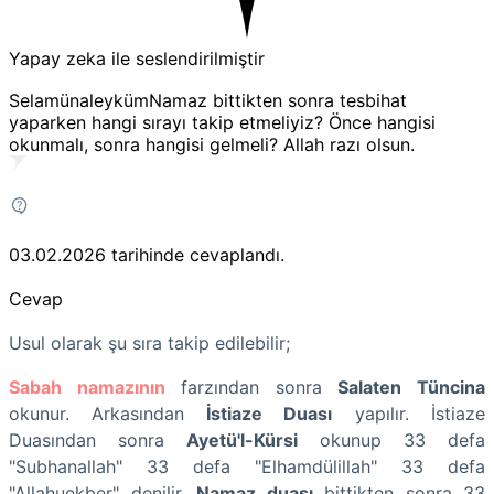
Yapay zeka ile seslendirilmiştir
Selamünaleyküm ​Namaz bittikten sonra tesbihat
yaparken hangi sırayı takip etmeliyiz? Önce hangisi
okunmalı, sonra hangisi gelmeli? Allah razı olsun.
03.02.2026
tarihinde cevaplandı.
Cevap
Usul olarak şu sıra takip edilebilir;
Sabah namazının
farzından sonra
Salaten Tüncina
okunur. Arkasından
İstiaze Duası
yapılır. İstiaze
Duasından sonra
Ayetü'l-Kürsi
okunup 33 defa
"Subhanallah" 33 defa "Elhamdülillah" 33 defa
"Allahuekber" denilir.
Namaz duası
bittikten sonra 33