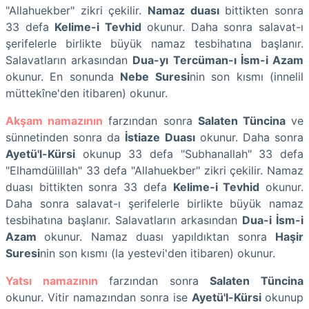
"Allahuekber" zikri çekilir.
Namaz duası
bittikten sonra
33 defa
Kelime-i Tevhid
okunur. Daha sonra salavat-ı
şerifelerle birlikte büyük namaz tesbihatına başlanır.
Salavatların arkasından
Dua-yı Tercüman-ı İsm-i Azam
okunur. En sonunda
Nebe Suresi
nin son kısmı (innelil
müttekîne'den itibaren) okunur.
Akşam namazının
farzından sonra
Salaten Tüncina
ve
sünnetinden sonra da
İstiaze
Duası
okunur. Daha sonra
Ayetü'l-Kürsi
okunup 33 defa "Subhanallah" 33 defa
"Elhamdülillah" 33 defa "Allahuekber" zikri çekilir. Namaz
duası bittikten sonra 33 defa
Kelime-i Tevhid
okunur.
Daha sonra salavat-ı şerifelerle birlikte büyük namaz
tesbihatına başlanır. Salavatların arkasından
Dua-i İsm-i
Azam
okunur. Namaz duası yapıldıktan sonra
Haşir
Suresi
nin son kısmı (la yestevi'den itibaren) okunur.
Yatsı namazının
farzından sonra
Salaten Tüncina
okunur. Vitir namazından sonra ise
Ayetü'l-Kürsi
okunup