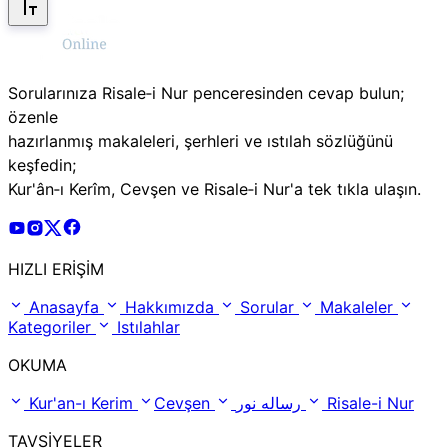
Sorularınıza Risale‑i Nur penceresinden cevap bulun;
özenle
hazırlanmış makaleleri, şerhleri ve ıstılah sözlüğünü
keşfedin;
Kur'ân‑ı Kerîm, Cevşen ve Risale‑i Nur'a tek tıkla ulaşın.
Risale Online Youtube Hesabı
Risale Online Instagram Hesabı
Risale Online X Hesabı
Risale Online Facebook Hesabı
HIZLI ERİŞİM
Anasayfa
Hakkımızda
Sorular
Makaleler
Kategoriler
Istılahlar
OKUMA
Kur'an-ı Kerim
Cevşen
رساله نور
Risale-i Nur
TAVSİYELER