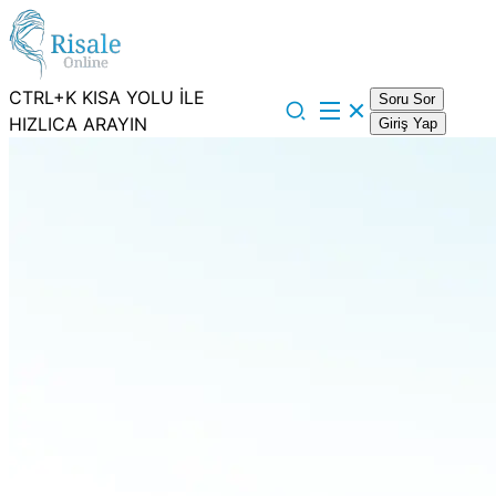
CTRL+K KISA YOLU İLE
Soru Sor
HIZLICA ARAYIN
Giriş Yap