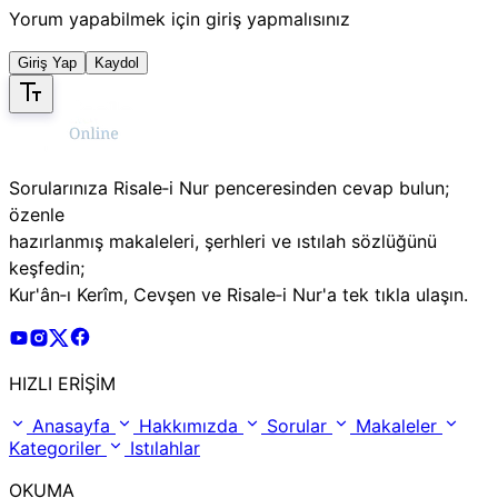
Yorum yapabilmek için giriş yapmalısınız
Giriş Yap
Kaydol
Sorularınıza Risale‑i Nur penceresinden cevap bulun;
özenle
hazırlanmış makaleleri, şerhleri ve ıstılah sözlüğünü
keşfedin;
Kur'ân‑ı Kerîm, Cevşen ve Risale‑i Nur'a tek tıkla ulaşın.
Risale Online Youtube Hesabı
Risale Online Instagram Hesabı
Risale Online X Hesabı
Risale Online Facebook Hesabı
HIZLI ERİŞİM
Anasayfa
Hakkımızda
Sorular
Makaleler
Kategoriler
Istılahlar
OKUMA