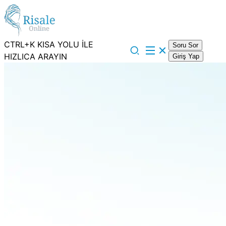
CTRL+K KISA YOLU İLE
Soru Sor
HIZLICA ARAYIN
Giriş Yap