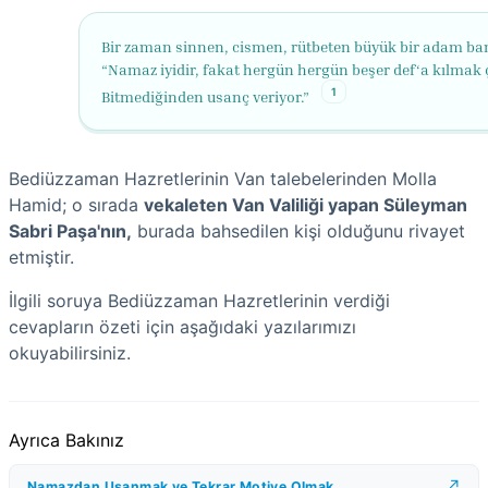
Bir zaman sinnen, cismen, rütbeten büyük bir adam ba
“Namaz iyidir, fakat hergün hergün beşer def‘a kılmak 
1
Bitmediğinden usanç veriyor.”
Bediüzzaman Hazretlerinin Van talebelerinden Molla
Hamid; o sırada
vekaleten Van Valiliği yapan Süleyman
Sabri Paşa'nın,
burada bahsedilen kişi olduğunu rivayet
etmiştir.
İlgili soruya Bediüzzaman Hazretlerinin verdiği
cevapların özeti için aşağıdaki yazılarımızı
okuyabilirsiniz.
Ayrıca Bakınız
Namazdan Usanmak ve Tekrar Motive Olmak