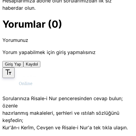
Hesaplarımıza abone olun sorularımızdan ilk siz
haberdar olun.
Yorumlar (0)
Yorumunuz
Yorum yapabilmek için giriş yapmalısınız
Giriş Yap
Kaydol
Sorularınıza Risale‑i Nur penceresinden cevap bulun;
özenle
hazırlanmış makaleleri, şerhleri ve ıstılah sözlüğünü
keşfedin;
Kur'ân‑ı Kerîm, Cevşen ve Risale‑i Nur'a tek tıkla ulaşın.