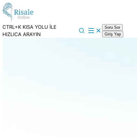
CTRL+K KISA YOLU İLE
Soru Sor
HIZLICA ARAYIN
Giriş Yap