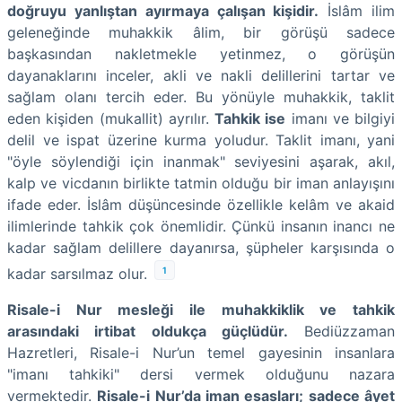
doğruyu yanlıştan ayırmaya çalışan kişidir.
İslâm ilim
geleneğinde muhakkik âlim, bir görüşü sadece
başkasından nakletmekle yetinmez, o görüşün
dayanaklarını inceler, akli ve nakli delillerini tartar ve
sağlam olanı tercih eder. Bu yönüyle muhakkik, taklit
eden kişiden (mukallit) ayrılır.
Tahkik ise
imanı ve bilgiyi
delil ve ispat üzerine kurma yoludur. Taklit imanı, yani
"öyle söylendiği için inanmak" seviyesini aşarak, akıl,
kalp ve vicdanın birlikte tatmin olduğu bir iman anlayışını
ifade eder. İslâm düşüncesinde özellikle kelâm ve akaid
ilimlerinde tahkik çok önemlidir. Çünkü insanın inancı ne
kadar sağlam delillere dayanırsa, şüpheler karşısında o
1
kadar sarsılmaz olur.
Risale-i Nur mesleği ile muhakkiklik ve tahkik
arasındaki irtibat oldukça güçlüdür.
Bediüzzaman
Hazretleri, Risale-i Nur’un temel gayesinin insanlara
"imanı tahkiki" dersi vermek olduğunu nazara
vermektedir.
Risale-i Nur’da iman esasları; sadece âyet