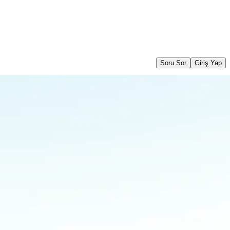
Soru Sor
Giriş Yap