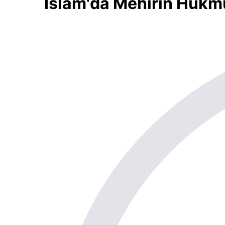
İslam'da Mehirin Hükm