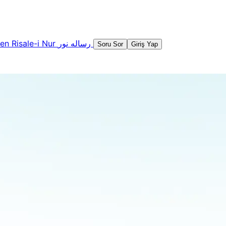
şen
Risale-i Nur
رساله نور
Soru Sor
Giriş Yap