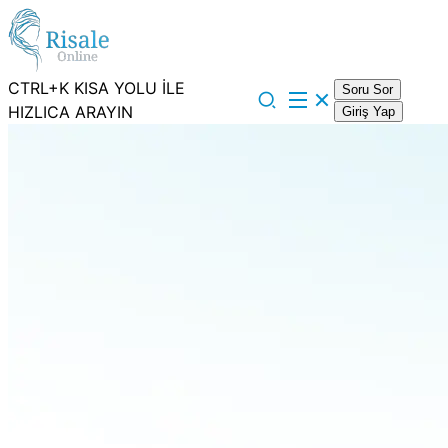
CTRL+K KISA YOLU İLE
Soru Sor
HIZLICA ARAYIN
Giriş Yap