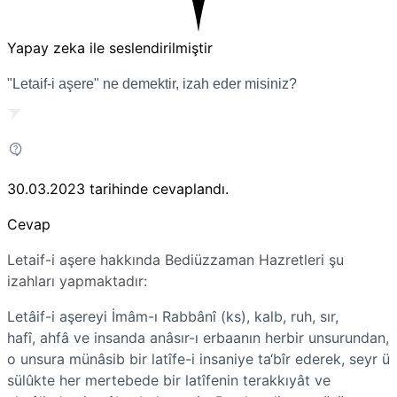
Yapay zeka ile seslendirilmiştir
"Letaif-i aşere" ne demektir, izah eder misiniz?
30.03.2023
tarihinde cevaplandı.
Cevap
Letaif-i aşere hakkında Bediüzzaman Hazretleri şu
izahları yapmaktadır:
Letâif-i aşereyi İmâm-ı Rabbânî (ks), kalb, ruh, sır,
hafî, ahfâ ve insanda anâsır-ı erbaanın herbir unsurundan,
o unsura münâsib bir latîfe-i insaniye ta‘bîr ederek, seyr ü
sülûkte her mertebede bir latîfenin terakkıyât ve