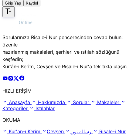
Giriş Yap
Kaydol
Sorularınıza Risale‑i Nur penceresinden cevap bulun;
özenle
hazırlanmış makaleleri, şerhleri ve ıstılah sözlüğünü
keşfedin;
Kur'ân‑ı Kerîm, Cevşen ve Risale‑i Nur'a tek tıkla ulaşın.
Risale Online Youtube Hesabı
Risale Online Instagram Hesabı
Risale Online X Hesabı
Risale Online Facebook Hesabı
HIZLI ERİŞİM
Anasayfa
Hakkımızda
Sorular
Makaleler
Kategoriler
Istılahlar
OKUMA
Kur'an-ı Kerim
Cevşen
رساله نور
Risale-i Nur