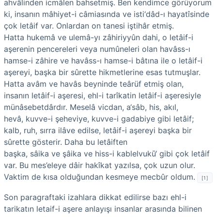
ahvâlinden icmâlen bahsetmiş. Ben kendimce görüyorum
ki, insanın mâhiyet-i câmiasında ve isti‘dâd-ı hayatîsinde
çok letâif var. Onlardan on tanesi iştihâr etmiş.
Hatta hukemâ ve ulemâ-yı zâhiriyyûn dahi, o letâif-i
aşerenin pencereleri veya numûneleri olan havâss-ı
hamse-i zâhire ve havâss-ı hamse-i bâtına ile o letâif-i
aşereyi, başka bir sûrette hikmetlerine esas tutmuşlar.
Hatta avâm ve havâs beyninde teârüf etmiş olan,
insanın letâif-i aşeresi, ehl-i tarîkatin letâif-i aşeresiyle
münâsebetdârdır. Meselâ vicdan, a‘sâb, his, akıl,
hevâ, kuvve-i şeheviye, kuvve-i gadabiye gibi letâif;
kalb, ruh, sırra ilâve edilse, letâif-i aşereyi başka bir
sûrette gösterir. Daha bu letâiften
başka, sâika ve şâika ve hiss-i kablelvukū‘ gibi çok letâif
var. Bu mes’eleye dâir hakîkat yazılsa, çok uzun olur.
Vaktim de kısa olduğundan kesmeye mecbûr oldum.
[1]
Son paragraftaki izahlara dikkat edilirse bazı ehl-i
tarikatın letaif-i aşere anlayışı insanlar arasında bilinen