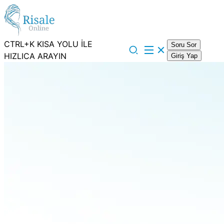
CTRL+K KISA YOLU İLE
Soru Sor
HIZLICA ARAYIN
Giriş Yap