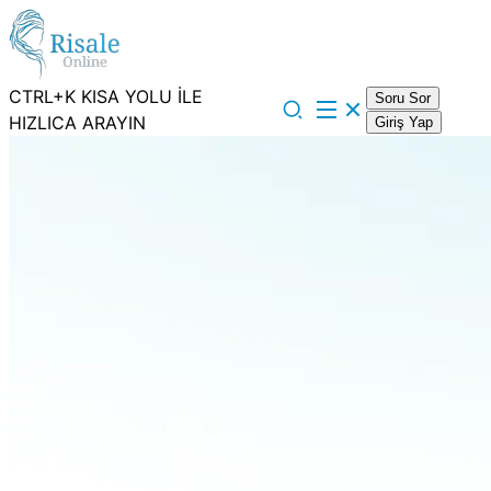
CTRL+K KISA YOLU İLE
Soru Sor
HIZLICA ARAYIN
Giriş Yap