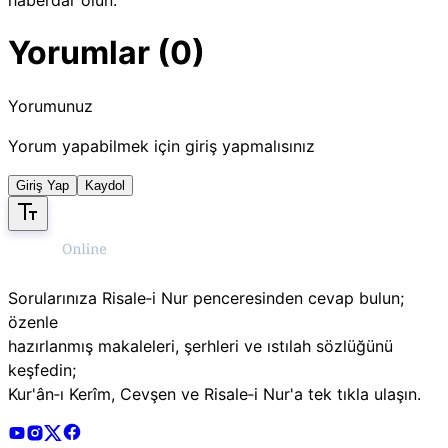
Yorumlar (0)
Yorumunuz
Yorum yapabilmek için giriş yapmalısınız
Giriş Yap
Kaydol
Sorularınıza Risale‑i Nur penceresinden cevap bulun;
özenle
hazırlanmış makaleleri, şerhleri ve ıstılah sözlüğünü
keşfedin;
Kur'ân‑ı Kerîm, Cevşen ve Risale‑i Nur'a tek tıkla ulaşın.
Risale Online Youtube Hesabı
Risale Online Instagram Hesabı
Risale Online X Hesabı
Risale Online Facebook Hesabı