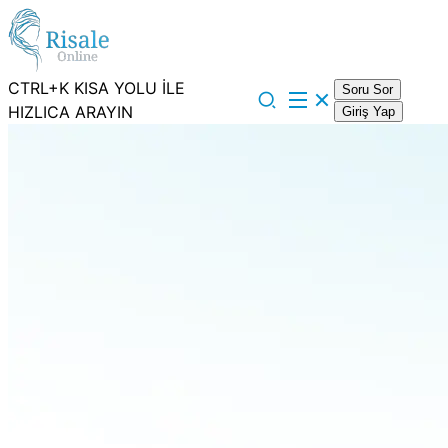
CTRL+K KISA YOLU İLE
Soru Sor
HIZLICA ARAYIN
Giriş Yap