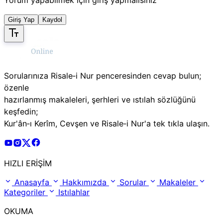
Giriş Yap
Kaydol
Sorularınıza Risale‑i Nur penceresinden cevap bulun;
özenle
hazırlanmış makaleleri, şerhleri ve ıstılah sözlüğünü
keşfedin;
Kur'ân‑ı Kerîm, Cevşen ve Risale‑i Nur'a tek tıkla ulaşın.
Risale Online Youtube Hesabı
Risale Online Instagram Hesabı
Risale Online X Hesabı
Risale Online Facebook Hesabı
HIZLI ERİŞİM
Anasayfa
Hakkımızda
Sorular
Makaleler
Kategoriler
Istılahlar
OKUMA