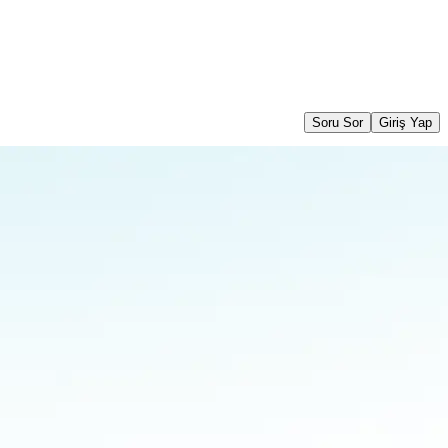
Soru Sor
Giriş Yap