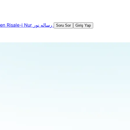
şen
Risale-i Nur
رساله نور
Soru Sor
Giriş Yap