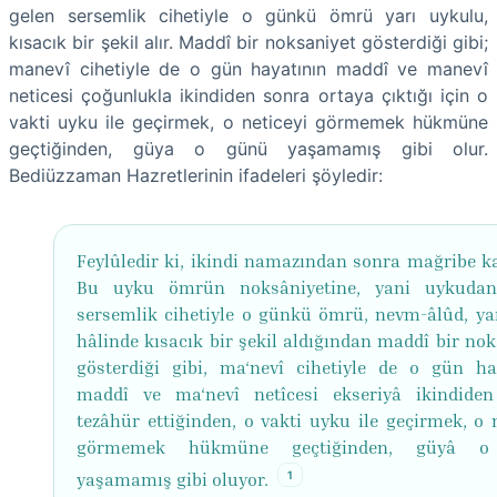
gelen sersemlik cihetiyle o günkü ömrü yarı uykulu,
kısacık bir şekil alır. Maddî bir noksaniyet gösterdiği gibi;
manevî cihetiyle de o gün hayatının maddî ve manevî
neticesi çoğunlukla ikindiden sonra ortaya çıktığı için o
vakti uyku ile geçirmek, o neticeyi görmemek hükmüne
geçtiğinden, güya o günü yaşamamış gibi olur.
Bediüzzaman Hazretlerinin ifadeleri şöyledir:
Feylûledir ki, ikindi namazından sonra mağribe ka
Bu uyku ömrün noksâniyetine, yani uykudan
sersemlik cihetiyle o günkü ömrü, nevm-âlûd, ya
hâlinde kısacık bir şekil aldığından maddî bir nok
gösterdiği gibi, ma‘nevî cihetiyle de o gün ha
maddî ve ma‘nevî netîcesi ekseriyâ ikindide
tezâhür ettiğinden, o vakti uyku ile geçirmek, o n
görmemek hükmüne geçtiğinden, güyâ 
1
yaşamamış gibi oluyor.