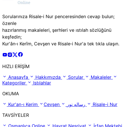
Sorularınıza Risale‑i Nur penceresinden cevap bulun;
özenle
hazırlanmış makaleleri, şerhleri ve ıstılah sözlüğünü
keşfedin;
Kur'ân‑ı Kerîm, Cevşen ve Risale‑i Nur'a tek tıkla ulaşın.
Risale Online Youtube Hesabı
Risale Online Instagram Hesabı
Risale Online X Hesabı
Risale Online Facebook Hesabı
HIZLI ERİŞİM
Anasayfa
Hakkımızda
Sorular
Makaleler
Kategoriler
Istılahlar
OKUMA
Kur'an-ı Kerim
Cevşen
رساله نور
Risale-i Nur
TAVSİYELER
Osmanlıca Online
Hayrat Neşriyat
İrfan Mektebi