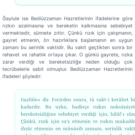
Ğaylule ise Bediüzzaman Hazretlerinin ifadelerine göre
rızkın azalmasına ve bereketin kalkmasına sebebiyet
vermektedir, sünnete zıttır. Çünkü rızık için çalışmanın,
gayret etmenin, ön hazırlıklara başlamanın en uygun
zamanı bu serinlik vaktidir. Bu vakit geçtikten sonra bir
rehavet ve rahatlık ortaya çıkar. O günkü gayrete, rızka
zarar verdiği ve bereketsizliğe neden olduğu çok
tecrübelerle sabit olmuştur. Bediüzzaman Hazretlerinin
ifadeleri şöyledir:
Gaylûle« dir. Fecirden sonra, tâ vakt-i kerâhet bi
kadardır. Bu uyku, hadîsçe rızkın noksâniye
bereketsizliğine sebebiyet verdiği için, hilâf-ı sün
Çünkü, rızık için sa‘y etmenin ve rızkın mukadd
ihzâr etmenin en münâsib zamanı, serinlik vakti