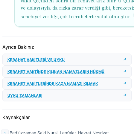
vakit geçtikten sonra bir rehâvet ârız olur. O gün
ve dolayısıyla da rızka zarar verdiği gibi, bereketsi
sebebiyet verdiği, çok tecrübelerle sâbit olmuştur.
Ayrıca Bakınız
KERAHAT VAKİTLERİ VE UYKU
KERAHET VAKTİNDE KILINAN NAMAZLARIN HÜKMÜ
KERAHET VAKİTLERİNDE KAZA NAMAZI KILMAK
UYKU ZAMANLARI
Kaynakçalar
Bediüzzaman Said Nursi, Lem’alar, Hayrat Neşriyat,