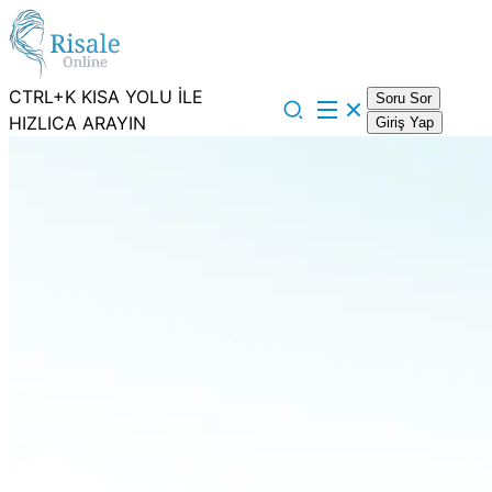
CTRL+K KISA YOLU İLE
Soru Sor
HIZLICA ARAYIN
Giriş Yap