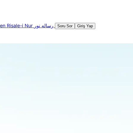
şen
Risale-i Nur
رساله نور
Soru Sor
Giriş Yap