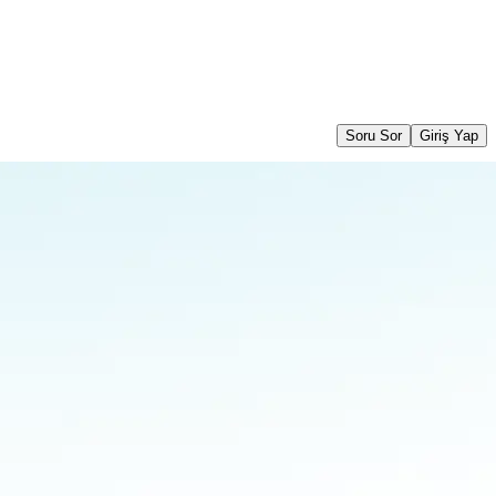
Soru Sor
Giriş Yap