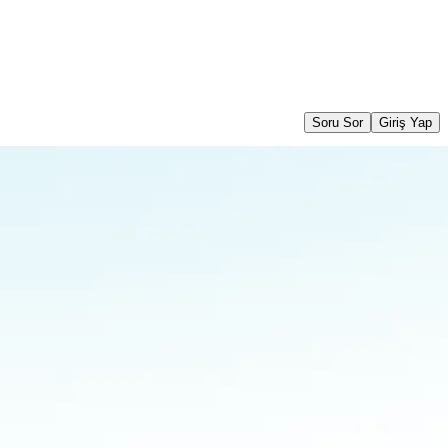
Soru Sor
Giriş Yap