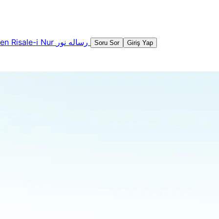
şen
Risale-i Nur
رساله نور
Soru Sor
Giriş Yap