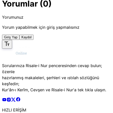
Yorumlar (0)
Yorumunuz
Yorum yapabilmek için giriş yapmalısınız
Giriş Yap
Kaydol
Sorularınıza Risale‑i Nur penceresinden cevap bulun;
özenle
hazırlanmış makaleleri, şerhleri ve ıstılah sözlüğünü
keşfedin;
Kur'ân‑ı Kerîm, Cevşen ve Risale‑i Nur'a tek tıkla ulaşın.
Risale Online Youtube Hesabı
Risale Online Instagram Hesabı
Risale Online X Hesabı
Risale Online Facebook Hesabı
HIZLI ERİŞİM