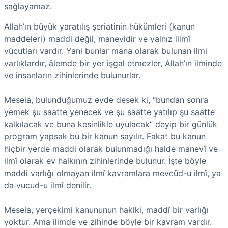
sağlayamaz.
Allah’ın büyük yaratılış şeriatinin hükümleri (kanun
maddeleri) maddi değil; manevidir ve yalnız ilimî
vücutları vardır. Yani bunlar mana olarak bulunan ilmi
varlıklardır, âlemde bir yer işgal etmezler, Allah’ın ilminde
ve insanların zihinlerinde bulunurlar.
Mesela, bulunduğumuz evde desek ki, “bundan sonra
yemek şu saatte yenecek ve şu saatte yatılıp şu saatte
kalkılacak ve buna kesinlikle uyulacak” deyip bir günlük
program yapsak bu bir kanun sayılır. Fakat bu kanun
hiçbir yerde maddi olarak bulunmadığı halde manevî ve
ilmî olarak ev halkının zihinlerinde bulunur. İşte böyle
maddi varlığı olmayan ilmî kavramlara mevcûd-u ilmî, ya
da vucud-u ilmî denilir.
Mesela, yerçekimi kanununun hakiki, maddî bir varlığı
yoktur. Ama ilimde ve zihinde böyle bir kavram vardır.