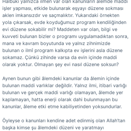
Halbuki yalnızca ilmen var olan kanunların alemde maddi
işler yapması, etkide bulunarak eşyayı düzene sokması
aklen imkansızdır ve saçmalıktır. Yukarıdaki örnekten
yola çıkarsak, evde koyduğumuz program kendiliğinden
evi düzene sokabilir mi? Maddeten var olan, bilgi ve
kuvveti bulunan bizler o programı uygulamadıktan sonra,
mana ve kavram boyutunda ve yalnız zihnimizde
bulunan o ilmî program kalkıpta ev işlerini asla düzene
sokamaz. Çünkü zihinde varsa da evin içinde maddi
olarak yoktur. Olmayan şey evi nasıl düzene soksun?
Aynen bunun gibi âlemdeki kanunlar da âlemin içinde
bulunan maddi varlıklar değildir. Yalnız ilmi, itibari varlığı
bulunan ve gerçek maddi varlığı olamayan, âlemde yer
kaplamayan, hatta enerji olarak dahi bulunmayan bu
kanunlar, âleme etki etme kabiliyetinden yoksundurlar.
Öyleyse o kanunları kendine adet edinmiş olan Allah’tan
başka kimse şu âlemdeki düzeni ve yaratmayı