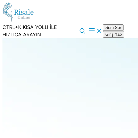
CTRL+K KISA YOLU İLE
Soru Sor
HIZLICA ARAYIN
Giriş Yap