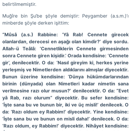
belirtilmemiştir.
Muğîre bin Şu‘be şöyle demiştir: Peygamber (a.s.m.)’ı
minberde şöyle derken işittim:
“Mûsâ (a.s.) Rabbine: ‘Yâ Rab! Cennete girecek
olanlardan, derecesi en aşağı olan kimdir?’ diye sordu.
Allah-ü Teâlâ: ‘Cennetliklerin Cennete girmesinden
sonra Cennete giren kişidir.’ Orada kendisine: ‘Cennete
gir’, denilecektir. O da: ‘Nasıl gireyim ki, herkes yerine
yerleşmiş ve Nimetlerden aldıklarını almışlar diyecektir.
Bunun üzerine kendisine: ‘Dünya hükümdarlarından
birinin (dünyada) olan Nimetleri kadar nimetin sana
verilmesine razı olur musun?’ denilecektir. O da: “Evet
yâ Rab, razı olurum” diyecektir. Bu sefer kendisine:
‘İşte sana bu ve bunun bir, iki ve üç misli!’ denilecek. O
da: ‘Razı oldum ey Rabbim!’ diyecektir. Yine kendisine:
‘İşte sana bu ve bunun on misli daha!’ denilecek. O da:
‘Razı oldum, ey Rabbim!’ diyecektir. Nihâyet kendisine: