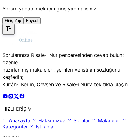
Yorum yapabilmek için giriş yapmalısınız
Giriş Yap
Kaydol
Sorularınıza Risale‑i Nur penceresinden cevap bulun;
özenle
hazırlanmış makaleleri, şerhleri ve ıstılah sözlüğünü
keşfedin;
Kur'ân‑ı Kerîm, Cevşen ve Risale‑i Nur'a tek tıkla ulaşın.
Risale Online Youtube Hesabı
Risale Online Instagram Hesabı
Risale Online X Hesabı
Risale Online Facebook Hesabı
HIZLI ERİŞİM
Anasayfa
Hakkımızda
Sorular
Makaleler
Kategoriler
Istılahlar