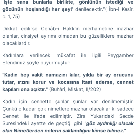
‘İşte sana bunlarla birlikte, gönlünün istediği ve
gözünün hoşlandığı her şey!’
denilecektir.
”
( İbn-i Kesîr,
c. 1, 75)
Dikkat edilirse Cenâb-ı Hakk’ın merhametine mazhar
olanlar, cinsiyet ayırımı olmadan bu güzelliklere mazhar
olacaklardır.
Kadınlara verilecek mükafat ile ilgili Peygamber
Efendimiz şöyle buyurmuştur:
"Kadın beş vakit namazını kılar, yılda bir ay orucunu
tutar, ırzını korur ve kocasına itaat ederse, cennet
kapıları ona açıktır."
(Buhârî, Miskat, II/202)
Kadın için cennette şunlar şunlar var denilmemiştir.
Çünkü o kadar çok nimetlere mazhar olacaklar ki sadece
Cennet ile ifade edilmiştir. Zira Yukarıdaki Secde
Suresindeki ayette de geçtiği gibi "
göz aydınlığı olacak
olan Nimetlerden nelerin saklandığını kimse bilmez."