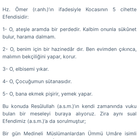
Hz. Ömer (r.anh.)’ın ifadesiyle Kocasının 5 cihette
Efendisidir:
1- O, ateşle aramda bir perdedir. Kalbim onunla sükûnet
bulur, harama dalmam.
2- O, benim için bir hazinedâr dır. Ben evimden çıkınca,
malımın bekçiliğini yapar, korur.
3- O, elbisemi yıkar.
4- O, Çocuğumun sütanasıdır.
5- O, bana ekmek pişirir, yemek yapar.
Bu konuda Resûlullah (a.s.m.)’ın kendi zamanında vuku
bulan bir meseleyi buraya alıyoruz. Zira aynı sual
Efendimiz (a.s.m.)’a da sorulmuştur;
Bir gün Medineli Müslümanlardan Ümmü Umâre isimli