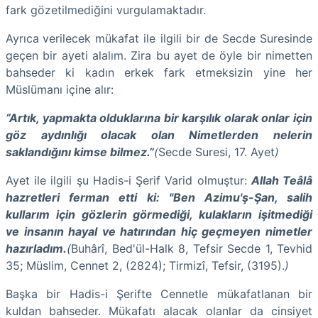
fark gözetilmediğini vurgulamaktadır.
Ayrıca
verilecek mükafat ile ilgili bir de Secde Suresinde
geçen bir ayeti alalım. Zira bu ayet de öyle bir nimetten
bahseder ki kadın erkek fark etmeksizin yine her
Müslümanı içine alır:
“Artık, yapmakta olduklarına bir karşılık olarak onlar için
göz aydınlığı olacak olan Nimetlerden nelerin
saklandığını kimse bilmez.”
(
Secde Suresi, 17. Ayet
)
Ayet ile ilgili şu Hadis-i Şerif Varid olmuştur:
Allah Teâlâ
hazretleri ferman etti ki: "Ben Azimu'ş-Şan, salih
kullarım için gözlerin görmediği, kulakların işitmediği
ve insanın hayal ve hatırından hiç geçmeyen nimetler
hazırladım.
(
Buhârî, Bed'ül-Halk 8, Tefsir Secde 1, Tevhid
35; Müslim, Cennet 2, (2824); Tirmizî, Tefsir, (3195).
)
Başka bir Hadis-i Şerifte Cennetle mükafatlanan bir
kuldan bahseder. Mükafatı alacak olanlar da cinsiyet