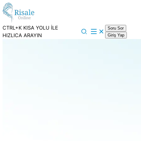
CTRL+K KISA YOLU İLE
Soru Sor
HIZLICA ARAYIN
Giriş Yap