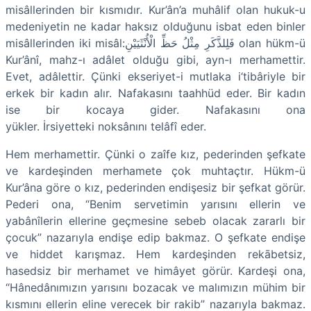
misâllerinden bir kısmıdır. Kur’ân’a muhâlif olan hukuk-u
medeniyetin ne kadar haksız olduğunu isbat eden binler
misâllerinden iki misâl:فَلِلذَّكَرِ مِثْلُ حَظِّ الْأُنْثَيَيْنِ olan hükm-ü
Kur’ânî, mahz-ı adâlet olduğu gibi, ayn-ı merhamettir.
Evet, adâlettir. Çünki ekseriyet-i mutlaka i‘tibâriyle bir
erkek bir kadın alır. Nafakasını taahhüd eder. Bir kadın
ise bir kocaya gider. Nafakasını ona
yükler. İrsiyetteki noksânını telâfî eder.
Hem merhamettir. Çünki o zaîfe kız, pederinden şefkate
ve kardeşinden merhamete çok muhtaçtır. Hükm-ü
Kur’âna göre o kız, pederinden endişesiz bir şefkat görür.
Pederi ona, “Benim servetimin yarısını ellerin ve
yabânîlerin ellerine geçmesine sebeb olacak zararlı bir
çocuk” nazarıyla endişe edip bakmaz. O şefkate endişe
ve hiddet karışmaz. Hem kardeşinden rekābetsiz,
hasedsiz bir merhamet ve himâyet görür. Kardeşi ona,
“Hânedânımızın yarısını bozacak ve malımızın mühim bir
kısmını ellerin eline verecek bir rakib” nazarıyla bakmaz.