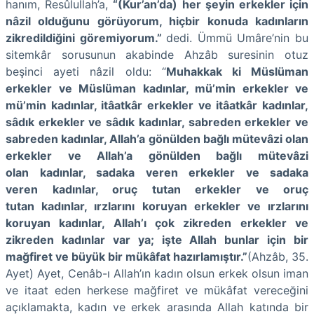
hanım, Resûlullah’a,
“(Kur’an’da) her şeyin erkekler için
nâzil olduğunu görüyorum, hiçbir konuda kadınların
zikredildiğini göremiyorum.”
dedi. Ümmü Umâre’nin bu
sitemkâr sorusunun akabinde Ahzâb suresinin otuz
beşinci ayeti nâzil oldu: “
Muhakkak ki Müslüman
erkekler ve Müslüman kadınlar, mü’min erkekler ve
mü’min kadınlar, itâatkâr erkekler ve itâatkâr kadınlar,
sâdık erkekler ve sâdık kadınlar, sabreden erkekler ve
sabreden kadınlar, Allah’a gönülden bağlı mütevâzi olan
erkekler ve Allah’a gönülden bağlı mütevâzi
olan kadınlar, sadaka veren erkekler ve sadaka
veren kadınlar, oruç tutan erkekler ve oruç
tutan kadınlar, ırzlarını koruyan erkekler ve ırzlarını
koruyan kadınlar, Allah’ı çok zikreden erkekler ve
zikreden kadınlar var ya; işte Allah bunlar için bir
mağfiret ve büyük bir mükâfat hazırlamıştır.”
(Ahzâb, 35.
Ayet) Ayet, Cenâb-ı Allah’ın kadın olsun erkek olsun iman
ve itaat eden herkese mağfiret ve mükâfat vereceğini
açıklamakta, kadın ve erkek arasında Allah katında bir