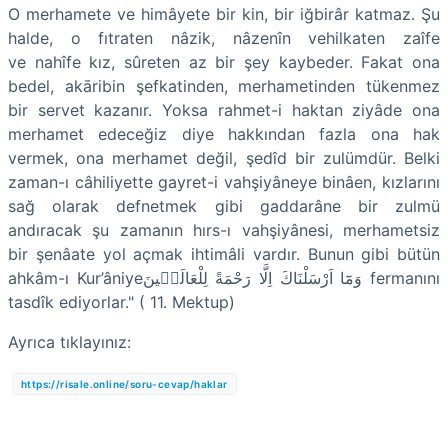
O merhamete ve himâyete bir kin, bir iğbirâr katmaz. Şu
halde, o fıtraten nâzik, nâzenîn vehilkaten zaîfe
ve nahîfe kız, sûreten az bir şey kaybeder. Fakat ona
bedel, akāribin şefkatinden, merhametinden tükenmez
bir servet kazanır. Yoksa rahmet-i haktan ziyâde ona
merhamet edeceğiz diye hakkından fazla ona hak
vermek, ona merhamet değil, şedîd bir zulümdür. Belki
zaman-ı câhiliyette gayret-i vahşiyâneye binâen, kızlarını
sağ olarak defnetmek gibi gaddarâne bir zulmü
andıracak şu zamanın hırs-ı vahşiyânesi, merhametsiz
bir şenâate yol açmak ihtimâli vardır. Bunun gibi bütün
ahkâm-ı Kur’âniyeوَمَٓا اَرْسَلْنَاكَ اِلَّا رَحْمَةً لِلْعَالَم۪ينَ fermanını
tasdîk ediyorlar." ( 11. Mektup)
Ayrıca tıklayınız:
https://risale.online/soru-cevap/haklar