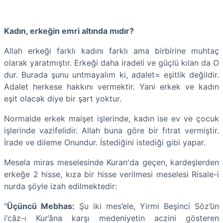
Kadın, erkeğin emri altında mıdır?
Allah erkeği farklı kadını farklı ama birbirine muhtaç
olarak yaratmıştır. Erkeği daha iradeli ve güçlü kılan da O
dur. Burada şunu untmayalım ki, adalet= eşitlik değildir.
Adalet herkese hakkını vermektir. Yani erkek ve kadın
eşit olacak diye bir şart yoktur.
Normalde erkek maişet işlerinde, kadın ise ev ve çocuk
işlerinde vazifelidir. Allah buna göre bir fıtrat vermiştir.
İrade ve dileme Onundur. İstediğini istediği gibi yapar.
Mesela miras meselesinde Kuran'da geçen, kardeşlerden
erkeğe 2 hisse, kıza bir hisse verilmesi meselesi Risale-i
nurda şöyle izah edilmektedir:
"
Üçüncü Mebhas:
Şu iki mes’ele, Yirmi Beşinci Söz’ün
i‘câz-ı Kur’­âna karşı medeniyetin aczini gösteren