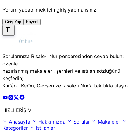
Yorum yapabilmek için giriş yapmalısınız
Giriş Yap
Kaydol
Sorularınıza Risale‑i Nur penceresinden cevap bulun;
özenle
hazırlanmış makaleleri, şerhleri ve ıstılah sözlüğünü
keşfedin;
Kur'ân‑ı Kerîm, Cevşen ve Risale‑i Nur'a tek tıkla ulaşın.
Risale Online Youtube Hesabı
Risale Online Instagram Hesabı
Risale Online X Hesabı
Risale Online Facebook Hesabı
HIZLI ERİŞİM
Anasayfa
Hakkımızda
Sorular
Makaleler
Kategoriler
Istılahlar