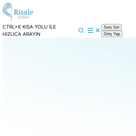
CTRL+K KISA YOLU İLE
Soru Sor
HIZLICA ARAYIN
Giriş Yap