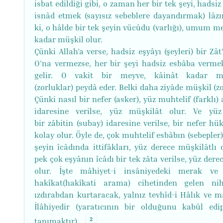
isbat edildiği gibi, o zaman her bir tek şeyi, hadsi
isnâd etmek (sayısız sebeblere dayandırmak) lâzı
ki, o hâlde bir tek şeyin vücûdu (varlığı), umum m
kadar müşkil olur.
Çünki Allah’a verse, hadsiz eşyâyı (şeyleri) bir Zât’
O’na vermezse, her bir şeyi hadsiz esbâba verme
gelir. O vakit bir meyve, kâinât kadar mü
(zorluklar) peydâ eder. Belki daha ziyâde müşkil (zo
Çünki nasıl bir nefer (asker), yüz muhtelif (farklı
idaresine verilse, yüz müşkilât olur. Ve yüz
bir zâbitin (subay) idaresine verilse, bir nefer h
kolay olur. Öyle de, çok muhtelif esbâbın (sebepler)
şeyin îcâdında ittifâkları, yüz derece müşkilâtlı 
pek çok eşyânın îcâdı bir tek zâta verilse, yüz dere
olur. İşte mâhiyet-i insâniyedeki merak ve 
hakîkat(hakîkati arama) cihetinden gelen nih
ızdırabdan kurtaracak, yalnız tevhîd-i Hâlık ve ma
İlâhiyedir (yaratıcının bir olduğunu kabûl edi
2
tanımaktır).