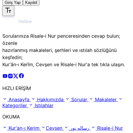
Giriş Yap
Kaydol
Sorularınıza Risale‑i Nur penceresinden cevap bulun;
özenle
hazırlanmış makaleleri, şerhleri ve ıstılah sözlüğünü
keşfedin;
Kur'ân‑ı Kerîm, Cevşen ve Risale‑i Nur'a tek tıkla ulaşın.
Risale Online Youtube Hesabı
Risale Online Instagram Hesabı
Risale Online X Hesabı
Risale Online Facebook Hesabı
HIZLI ERİŞİM
Anasayfa
Hakkımızda
Sorular
Makaleler
Kategoriler
Istılahlar
OKUMA
Kur'an-ı Kerim
Cevşen
رساله نور
Risale-i Nur