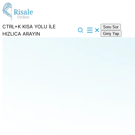
CTRL+K KISA YOLU İLE
Soru Sor
HIZLICA ARAYIN
Giriş Yap