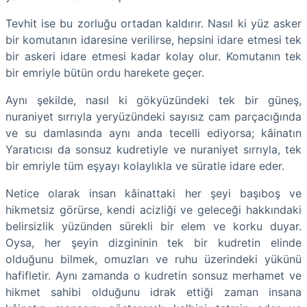
​Tevhit ise bu zorluğu ortadan kaldırır. Nasıl ki yüz asker
bir komutanın idaresine verilirse, hepsini idare etmesi tek
bir askeri idare etmesi kadar kolay olur. Komutanın tek
bir emriyle bütün ordu harekete geçer.
​Aynı şekilde, nasıl ki gökyüzündeki tek bir güneş,
nuraniyet sırrıyla yeryüzündeki sayısız cam parçacığında
ve su damlasında aynı anda tecelli ediyorsa; kâinatın
Yaratıcısı da sonsuz kudretiyle ve nuraniyet sırrıyla, tek
bir emriyle tüm eşyayı kolaylıkla ve süratle idare eder.
​Netice olarak insan kâinattaki her şeyi başıboş ve
hikmetsiz görürse, kendi acizliği ve geleceği hakkındaki
belirsizlik yüzünden sürekli bir elem ve korku duyar.
Oysa, her şeyin dizgininin tek bir kudretin elinde
olduğunu bilmek, omuzları ve ruhu üzerindeki yükünü
hafifletir. Aynı zamanda o kudretin sonsuz merhamet ve
hikmet sahibi olduğunu idrak ettiği zaman insana