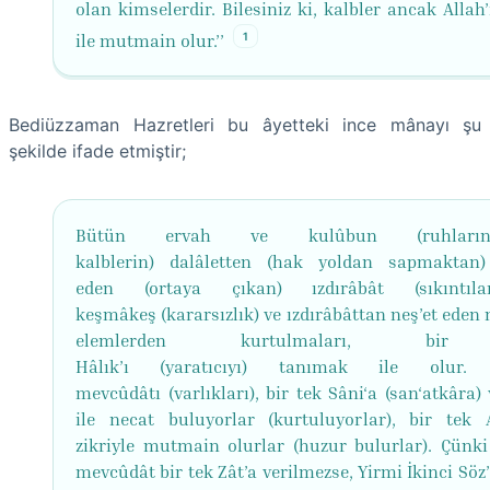
olan kimselerdir. Bilesiniz ki, kalbler ancak Allah’
1
ile mutmain olur.’’
Bediüzzaman Hazretleri bu âyetteki ince mânayı şu
şekilde ifade etmiştir;
Bütün ervah ve kulûbun (ruhlar
kalblerin) dalâletten (hak yoldan sapmaktan)
eden (ortaya çıkan) ızdırâbât (sıkıntıl
keşmâkeş (kararsızlık) ve ızdırâbâttan neş’et eden
elemlerden kurtulmaları, bir
Hâlık’ı (yaratıcıyı) tanımak ile olur.
mevcûdâtı (varlıkları), bir tek Sâni‘a (san‘atkâra
ile necat buluyorlar (kurtuluyorlar), bir tek A
zikriyle mutmain olurlar (huzur bulurlar). Çünki
mevcûdât bir tek Zât’a verilmezse, Yirmi İkinci Söz’