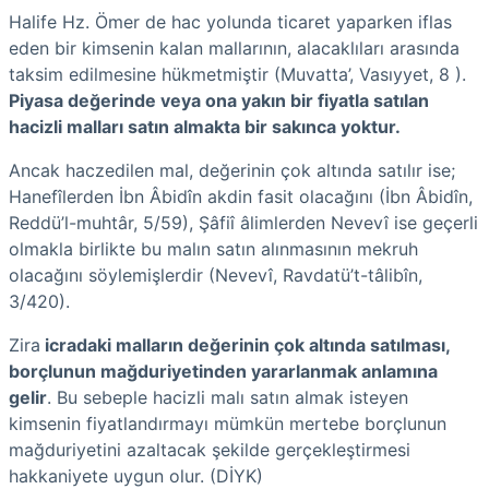
Halife Hz. Ömer de hac yolunda ticaret yaparken iflas
eden bir kimsenin kalan mallarının, alacaklıları arasında
taksim edilmesine hükmetmiştir (Muvatta’, Vasıyyet, 8 ).
Piyasa değerinde veya ona yakın bir fiyatla satılan
hacizli malları satın almakta bir sakınca yoktur.
Ancak haczedilen mal, değerinin çok altında satılır ise;
Hanefîlerden İbn Âbidîn akdin fasit olacağını (İbn Âbidîn,
Reddü’l-muhtâr, 5/59), Şâfiî âlimlerden Nevevî ise geçerli
olmakla birlikte bu malın satın alınmasının mekruh
olacağını söylemişlerdir (Nevevî, Ravdatü’t-tâlibîn,
3/420).
Zira
icradaki malların değerinin çok altında satılması,
borçlunun mağduriyetinden yararlanmak anlamına
gelir
. Bu sebeple hacizli malı satın almak isteyen
kimsenin fiyatlandırmayı mümkün mertebe borçlunun
mağduriyetini azaltacak şekilde gerçekleştirmesi
hakkaniyete uygun olur. (DİYK)