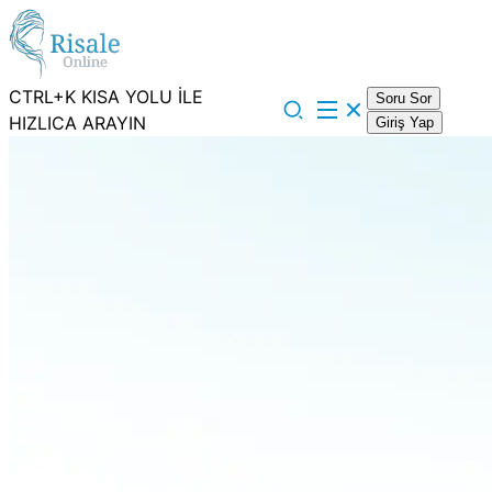
CTRL+K KISA YOLU İLE
Soru Sor
HIZLICA ARAYIN
Giriş Yap