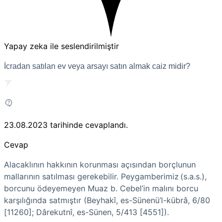
Yapay zeka ile seslendirilmiştir
İcradan satılan ev veya arsayı satın almak caiz midir?
23.08.2023
tarihinde cevaplandı.
Cevap
Alacaklının hakkının korunması açısından borçlunun
mallarının satılması gerekebilir. Peygamberimiz (s.a.s.),
borcunu ödeyemeyen Muaz b. Cebel’in malını borcu
karşılığında satmıştır (Beyhakî, es-Sünenü’l-kübrâ, 6/80
[11260]; Dârekutnî, es-Sünen, 5/413 [4551]).