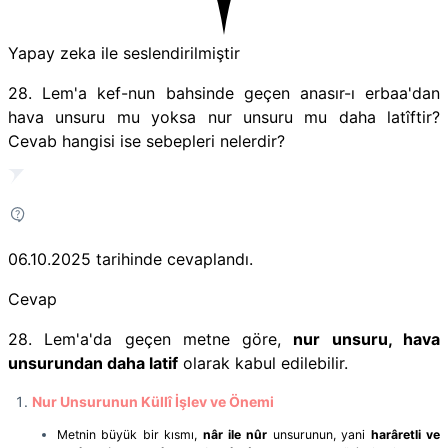
Yapay zeka ile seslendirilmiştir
28. Lem'a kef-nun bahsinde geçen anasır-ı erbaa'dan
hava unsuru mu yoksa nur unsuru mu daha latîftir?
Cevab hangisi ise sebepleri nelerdir?
06.10.2025
tarihinde cevaplandı.
Cevap
28. Lem'a'da geçen metne göre,
nur unsuru, hava
unsurundan daha latif
olarak kabul edilebilir.
Nur Unsurunun Küllî İşlev ve Önemi
Metnin büyük bir kısmı,
nâr ile nûr
unsurunun, yani
harâretli ve