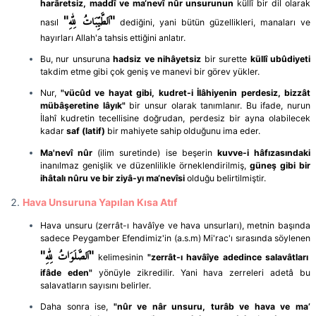
harâretsiz, maddî ve ma‘nevî nûr unsurunun
küllî bir dil olarak
"اَلطَّيِّبَاتُ لِلّٰهِ"
nasıl
dediğini, yani bütün güzellikleri, manaları ve
hayırları Allah'a tahsis ettiğini anlatır.
Bu, nur unsuruna
hadsiz ve nihâyetsiz
bir surette
küllî ubûdiyeti
takdim etme gibi çok geniş ve manevi bir görev yükler.
Nur,
"vücûd ve hayat gibi, kudret-i İlâhiyenin perdesiz, bizzât
mübâşeretine lâyık"
bir unsur olarak tanımlanır. Bu ifade, nurun
İlahî kudretin tecellisine doğrudan, perdesiz bir ayna olabilecek
kadar
saf (latif)
bir mahiyete sahip olduğunu ima eder.
Ma'nevî nûr
(ilim suretinde) ise beşerin
kuvve-i hâfızasındaki
inanılmaz genişlik ve düzenlilikle örneklendirilmiş,
güneş gibi bir
ihâtalı nûru ve bir ziyâ-yı ma‘nevîsi
olduğu belirtilmiştir.
Hava Unsuruna Yapılan Kısa Atıf
Hava unsuru (zerrât-ı havâîye ve hava unsurları), metnin başında
sadece Peygamber Efendimiz'in (a.s.m) Mi'rac'ı sırasında söylenen
"اَلصَّلَوَاتُ لِلّٰهِ"
kelimesinin
"zerrât-ı havâîye adedince salavâtları
ifâde eden"
yönüyle zikredilir. Yani hava zerreleri adetâ bu
salavatların sayısını belirler.
Daha sonra ise,
"nûr ve nâr unsuru, turâb ve hava ve ma’