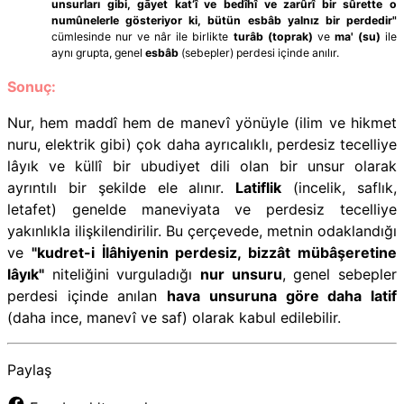
unsurları gibi, gāyet kat‘î ve bedîhî ve zarûrî bir sûrette o
numûnelerle gösteriyor ki, bütün esbâb yalnız bir perdedir"
cümlesinde nur ve nâr ile birlikte
turâb (toprak)
ve
ma' (su)
ile
aynı grupta, genel
esbâb
(sebepler) perdesi içinde anılır.
Sonuç:
Nur, hem maddî hem de manevî yönüyle (ilim ve hikmet
nuru, elektrik gibi) çok daha ayrıcalıklı, perdesiz tecelliye
lâyık ve küllî bir ubudiyet dili olan bir unsur olarak
ayrıntılı bir şekilde ele alınır.
Latiflik
(incelik, saflık,
letafet) genelde maneviyata ve perdesiz tecelliye
yakınlıkla ilişkilendirilir. Bu çerçevede, metnin odaklandığı
ve
"kudret-i İlâhiyenin perdesiz, bizzât mübâşeretine
lâyık"
niteliğini vurguladığı
nur unsuru
, genel sebepler
perdesi içinde anılan
hava unsuruna göre daha latif
(daha ince, manevî ve saf) olarak kabul edilebilir.
Paylaş