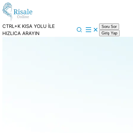
CTRL+K KISA YOLU İLE
Soru Sor
HIZLICA ARAYIN
Giriş Yap