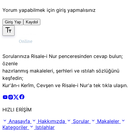
Yorum yapabilmek için giriş yapmalısınız
Giriş Yap
Kaydol
Sorularınıza Risale‑i Nur penceresinden cevap bulun;
özenle
hazırlanmış makaleleri, şerhleri ve ıstılah sözlüğünü
keşfedin;
Kur'ân‑ı Kerîm, Cevşen ve Risale‑i Nur'a tek tıkla ulaşın.
Risale Online Youtube Hesabı
Risale Online Instagram Hesabı
Risale Online X Hesabı
Risale Online Facebook Hesabı
HIZLI ERİŞİM
Anasayfa
Hakkımızda
Sorular
Makaleler
Kategoriler
Istılahlar