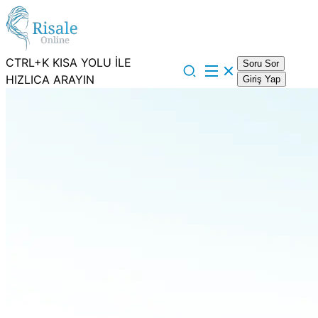
CTRL+K KISA YOLU İLE
Soru Sor
HIZLICA ARAYIN
Giriş Yap