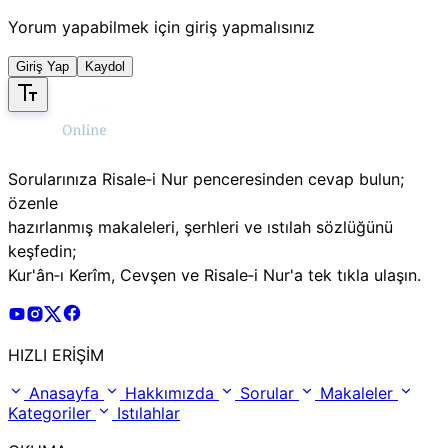
Yorum yapabilmek için giriş yapmalısınız
Giriş Yap
Kaydol
Sorularınıza Risale‑i Nur penceresinden cevap bulun;
özenle
hazırlanmış makaleleri, şerhleri ve ıstılah sözlüğünü
keşfedin;
Kur'ân‑ı Kerîm, Cevşen ve Risale‑i Nur'a tek tıkla ulaşın.
Risale Online Youtube Hesabı
Risale Online Instagram Hesabı
Risale Online X Hesabı
Risale Online Facebook Hesabı
HIZLI ERİŞİM
Anasayfa
Hakkımızda
Sorular
Makaleler
Kategoriler
Istılahlar