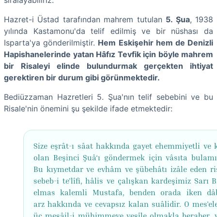
Hazret-i Üstad tarafından mahrem tutulan
5. Şua
, 1938
yılında Kastamonu'da telif edilmiş ve bir nüshası da
Isparta'ya gönderilmiştir.
Hem Eskişehir hem de Denizli
Hapishanelerinde yatan Hâfız Tevfik için böyle mahrem
bir Risaleyi elinde bulundurmak gerçekten ihtiyat
gerektiren bir durum gibi görünmektedir.
Bediüzzaman Hazretleri 5. Şua'nın telif sebebini ve bu
Risale'nin önemini şu şekilde ifade etmektedir:
Size eşrât-ı sâat hakkında gayet ehemmiyetli ve k
olan Beşinci Şuâ‘ı göndermek için vâsıta bulam
Bu kıymetdar ve evhâm ve şübehâtı izâle eden ri
sebeb-i te'lîfi, hâlis ve çalışkan kardeşimiz Sarı 
elmas kalemli Mustafa, benden orada iken dâb
arz hakkında ve cevapsız kalan suâlidir. O mes'ele
üç mesâil-i mühimmeye vesîle olmakla beraber, y