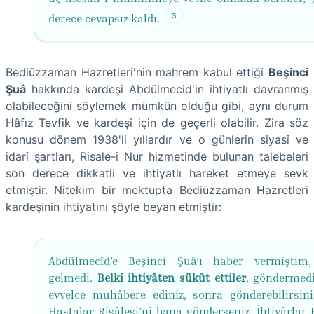
3
derece cevapsız kaldı.
Bediüzzaman Hazretleri'nin mahrem kabul ettiği
Beşinci
Şuâ
hakkında kardeşi Abdülmecid'in ihtiyatlı davranmış
olabileceğini söylemek mümkün olduğu gibi, aynı durum
Hâfız Tevfik ve kardeşi için de geçerli olabilir. Zira söz
konusu dönem 1938'li yıllardır ve o günlerin siyasî ve
idarî şartları, Risale-i Nur hizmetinde bulunan talebeleri
son derece dikkatli ve ihtiyatlı hareket etmeye sevk
etmiştir. Nitekim bir mektupta Bediüzzaman Hazretleri
kardeşinin ihtiyatını şöyle beyan etmiştir:
Abdülmecîd’e Beşinci Şuâ‘ı haber vermiştim
gelmedi.
Belki ihtiyâten sükût ettiler
, göndermedi
evvelce muhâbere ediniz, sonra gönderebilirsini
Hastalar Risâlesi’ni bana gönderseniz, İhtiyârlar 