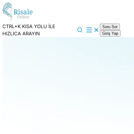
CTRL+K KISA YOLU İLE
Soru Sor
HIZLICA ARAYIN
Giriş Yap