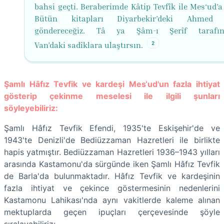
bahsi geçti. Beraberimde Kâtip Tevfîk ile Mes‘ud’a
Bütün kitapları Diyarbekir’deki Ahmed 
göndereceğiz. Tâ ya Şâm-ı Şerîf tarafı
2
Van’daki sadîklara ulaştırsın.
Şamlı Hâfız Tevfik ve kardeşi Mes‘ud'un fazla ihtiyat
gösterip çekinme meselesi ile ilgili şunları
söyleyebiliriz:
Şamlı Hâfız Tevfik Efendi, 1935'te Eskişehir'de ve
1943'te Denizli'de Bediüzzaman Hazretleri ile birlikte
hapis yatmıştır. Bediüzzaman Hazretleri 1936–1943 yılları
arasında Kastamonu'da sürgünde iken Şamlı Hâfız Tevfik
de Barla'da bulunmaktadır. Hâfız Tevfik ve kardeşinin
fazla ihtiyat ve çekince göstermesinin nedenlerini
Kastamonu Lahikası'nda aynı vakitlerde kaleme alınan
mektuplarda geçen ipuçları çerçevesinde şöyle
sıralayabiliriz: