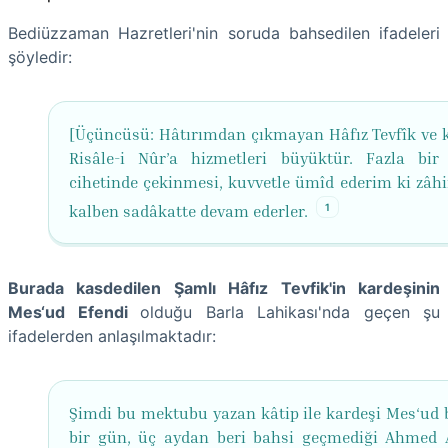
Bediüzzaman Hazretleri'nin soruda bahsedilen ifadeleri
şöyledir:
[Üçüncüsü: Hâtırımdan çıkmayan Hâfız Tevfîk ve k
Risâle-i Nûr’a hizmetleri büyüktür. Fazla bir 
cihetinde çekinmesi, kuvvetle ümîd ederim ki zâhir
1
kalben sadâkatte devam ederler.
Burada kasdedilen Şamlı Hâfız Tevfik'in kardeşinin
Mes‘ud Efendi
olduğu Barla Lahikası'nda geçen şu
ifadelerden anlaşılmaktadır:
Şimdi bu mektubu yazan kâtip ile kardeşi Mes‘ud 
bir gün, üç aydan beri bahsi geçmediği Ahmed 