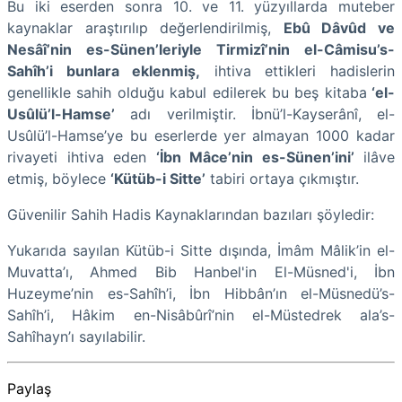
Bu iki eserden sonra 10. ve 11. yüzyıllarda muteber
kaynaklar araştırılıp değerlendirilmiş,
Ebû Dâvûd ve
Nesâî’nin es-Sünen’leriyle Tirmizî’nin el-Câmisu’s-
Sahîh’i bunlara eklenmiş,
ihtiva ettikleri hadislerin
genellikle sahih olduğu kabul edilerek bu beş kitaba
‘el-
Usûlü’l-Hamse’
adı verilmiştir. İbnü’l-Kayserânî, el-
Usûlü’l-Hamse’ye bu eserlerde yer almayan 1000 kadar
rivayeti ihtiva eden
‘İbn Mâce’nin es-Sünen’ini’
ilâve
etmiş, böylece
‘Kütüb-i Sitte’
tabiri ortaya çıkmıştır.
Güvenilir Sahih Hadis Kaynaklarından bazıları şöyledir:
Yukarıda sayılan Kütüb-i Sitte dışında, İmâm Mâlik’in el-
Muvatta’ı, Ahmed Bib Hanbel'in El-Müsned'i, İbn
Huzeyme’nin es-Sahîh’i, İbn Hibbân’ın el-Müsnedü’s-
Sahîh’i, Hâkim en-Nisâbûrî’nin el-Müstedrek ala’s-
Sahîhayn’ı sayılabilir.
Paylaş