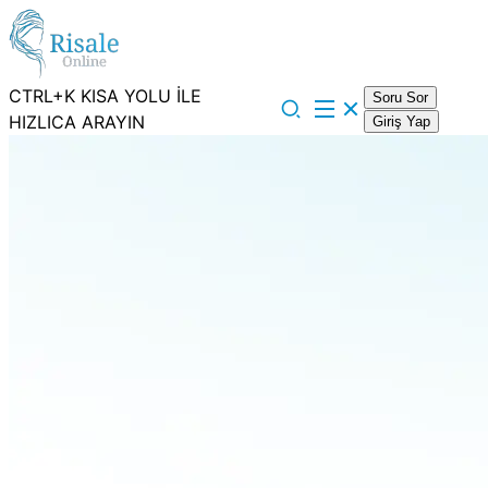
CTRL+K KISA YOLU İLE
Soru Sor
HIZLICA ARAYIN
Giriş Yap