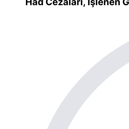
Had Cezaları, İşlenen 