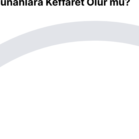
Günahlara Keffâret Olur mu?