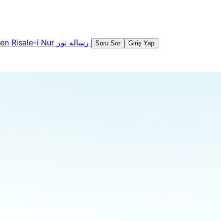
şen
Risale-i Nur
رساله نور
Soru Sor
Giriş Yap