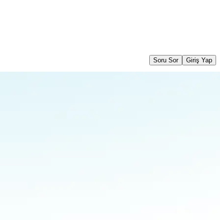
Soru Sor
Giriş Yap