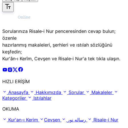
Sorularınıza Risale‑i Nur penceresinden cevap bulun;
özenle
hazırlanmış makaleleri, şerhleri ve ıstılah sözlüğünü
keşfedin;
Kur'ân‑ı Kerîm, Cevşen ve Risale‑i Nur'a tek tıkla ulaşın.
Risale Online Youtube Hesabı
Risale Online Instagram Hesabı
Risale Online X Hesabı
Risale Online Facebook Hesabı
HIZLI ERİŞİM
Anasayfa
Hakkımızda
Sorular
Makaleler
Kategoriler
Istılahlar
OKUMA
Kur'an-ı Kerim
Cevşen
رساله نور
Risale-i Nur