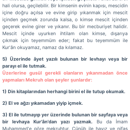
hali olursa, geçilebilir. Bir kimsenin evinin kapısı, mescidin
içine doğru açılsa ve evine girip yıkanmak için mescit
içinden geçmek zorunda kalsa, o kimse mescit içinden
geçerek evine girer ve yıkanır. Bu bir mecburiyet halidir.
Mescit içinde uyurken ihtilam olan kimse, dışarıya
çıkmak için teyemmüm eder; fakat bu teyemmüm ile
Kur'ân okuyamaz, namaz da kılamaz.
5) Üzerinde
âyet yazılı bulunan bir levhayı veya bir
parayı el ile tutmak.
Üzerlerine gusül gerekli olanların yıkanmadan önce
yapmaları Mekruh olan şeyler şunlardır:
1) Din kitaplarından herhangi birini el ile tutup okumak.
2) El ve ağzı yıkamadan yiyip içmek.
3) El ile tutmayıp yer üzerinde bulunan bir sayfaya veya
bir levhaya Kur'ân'dan yazı yazmak.
Bu da İmam
Muhammed'e göre mekruhtur. Cünüb ile hayız ve nifas