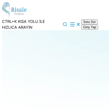
CTRL+K KISA YOLU İLE
Soru Sor
HIZLICA ARAYIN
Giriş Yap