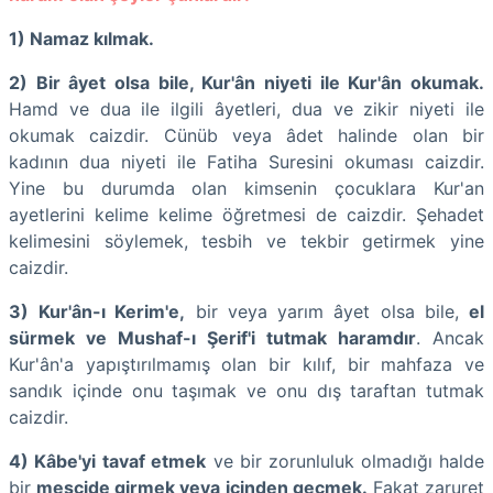
1) Namaz kılmak.
2) Bir âyet olsa bile, Kur'ân niyeti ile Kur'ân okumak.
Hamd ve dua ile ilgili âyetleri, dua ve zikir niyeti ile
okumak caizdir. Cünüb veya âdet halinde olan bir
kadının dua niyeti ile Fatiha Suresini okuması caizdir.
Yine bu durumda olan kimsenin çocuklara Kur'an
ayetlerini kelime kelime öğretmesi de caizdir. Şehadet
kelimesini söylemek, tesbih ve tekbir getirmek yine
caizdir.
3)
Kur'ân-ı Kerim'e,
bir veya yarım âyet olsa bile,
el
sürmek ve Mushaf-ı Şerif'i tutmak haramdır
. Ancak
Kur'ân'a yapıştırılmamış olan bir kılıf, bir mahfaza ve
sandık içinde onu taşımak ve onu dış taraftan tutmak
caizdir.
4) Kâbe'yi
tavaf etmek
ve bir zorunluluk olmadığı halde
bir
mescide girmek veya içinden geçmek.
Fakat zaruret