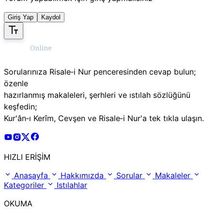
Giriş Yap
Kaydol
Sorularınıza Risale‑i Nur penceresinden cevap bulun;
özenle
hazırlanmış makaleleri, şerhleri ve ıstılah sözlüğünü
keşfedin;
Kur'ân‑ı Kerîm, Cevşen ve Risale‑i Nur'a tek tıkla ulaşın.
Risale Online Youtube Hesabı
Risale Online Instagram Hesabı
Risale Online X Hesabı
Risale Online Facebook Hesabı
HIZLI ERİŞİM
Anasayfa
Hakkımızda
Sorular
Makaleler
Kategoriler
Istılahlar
OKUMA