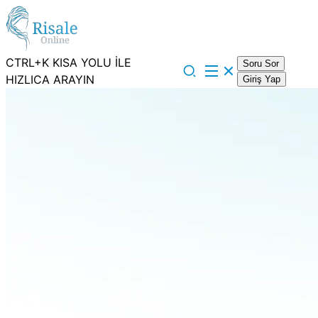
CTRL+K KISA YOLU İLE
Soru Sor
HIZLICA ARAYIN
Giriş Yap