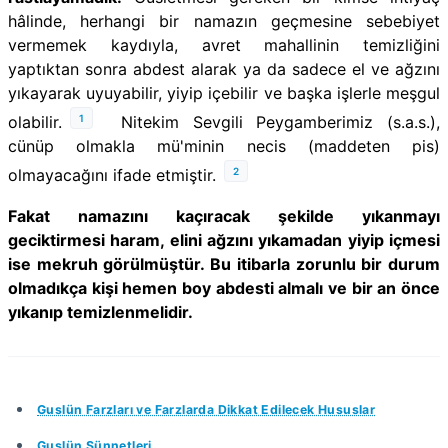
hâlinde, herhangi bir namazın geçmesine sebebiyet
vermemek kaydıyla, avret mahallinin temizliğini
yaptıktan sonra abdest alarak ya da sadece el ve ağzını
yıkayarak uyuyabilir, yiyip içebilir ve başka işlerle meşgul
1
olabilir.
Nitekim Sevgili Peygamberimiz (s.a.s.),
cünüp olmakla mü'minin necis (maddeten pis)
2
olmayacağını ifade etmiştir.
Fakat namazını kaçıracak şekilde yıkanmayı
geciktirmesi haram, elini ağzını yıkamadan yiyip içmesi
ise mekruh görülmüştür. Bu itibarla zorunlu bir durum
olmadıkça kişi hemen boy abdesti almalı ve bir an önce
yıkanıp temizlenmelidir.
Guslün Farzları ve Farzlarda Dikkat Edilecek Hususlar
Guslün Sünnetleri