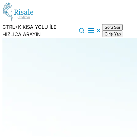
CTRL+K KISA YOLU İLE
Soru Sor
HIZLICA ARAYIN
Giriş Yap