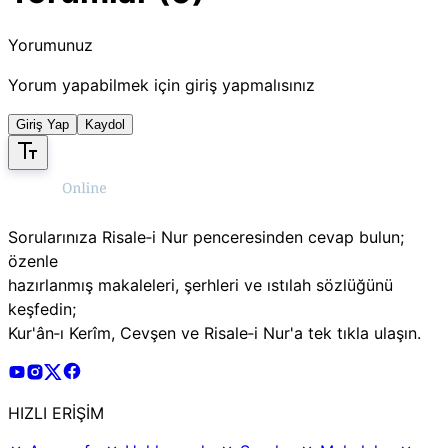
Yorumunuz
Yorum yapabilmek için giriş yapmalısınız
Giriş Yap
Kaydol
Sorularınıza Risale‑i Nur penceresinden cevap bulun;
özenle
hazırlanmış makaleleri, şerhleri ve ıstılah sözlüğünü
keşfedin;
Kur'ân‑ı Kerîm, Cevşen ve Risale‑i Nur'a tek tıkla ulaşın.
Risale Online Youtube Hesabı
Risale Online Instagram Hesabı
Risale Online X Hesabı
Risale Online Facebook Hesabı
HIZLI ERİŞİM