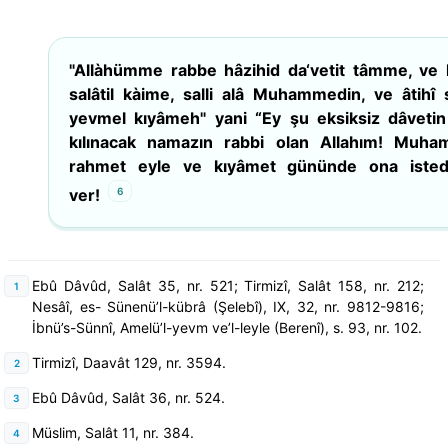
"Allàhümme rabbe hâzihid da‘vetit tâmme, ve 
salâtil kàime, salli alâ Muhammedin, ve âtihî 
yevmel kıyâmeh" yani “Ey şu eksiksiz dâveti
kılınacak namazın rabbi olan Allahım! Muha
rahmet eyle ve kıyâmet gününde ona istedik
6
ver!
Ebû Dâvûd, Salât 35, nr. 521; Tirmizî, Salât 158, nr. 212;
Nesâî, es- Sünenü’l-kübrâ (Şelebî), IX, 32, nr. 9812-9816;
İbnü’s-Sünnî, Amelü’l-yevm ve’l-leyle (Berenî), s. 93, nr. 102.
Tirmizî, Daavât 129, nr. 3594.
Ebû Dâvûd, Salât 36, nr. 524.
Müslim, Salât 11, nr. 384.