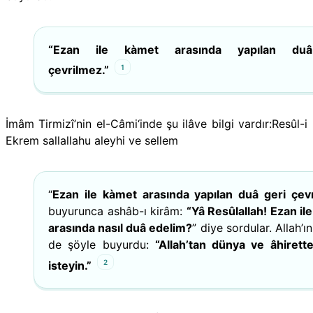
“Ezan ile kàmet arasında yapılan du
1
çevrilmez.”
İmâm Tirmizî’nin el-Câmi‘inde şu ilâve bilgi vardır:Resûl-i
Ekrem sallallahu aleyhi ve sellem
“
Ezan ile kàmet arasında yapılan duâ geri çev
buyurunca ashâb-ı kirâm:
“Yâ Resûlallah! Ezan il
arasında nasıl duâ edelim?
” diye sordular. Allah’ı
de şöyle buyurdu:
“Allah’tan dünya ve âhirette
2
isteyin.”