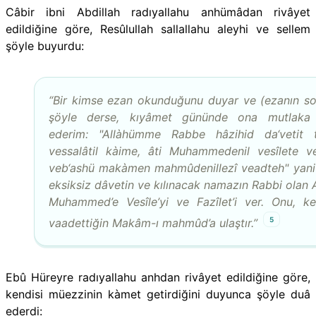
Câbir ibni Abdillah radıyallahu anhümâdan rivâyet
edildiğine göre, Resûlullah sallallahu aleyhi ve sellem
şöyle buyurdu:
“Bir kimse ezan okunduğunu duyar ve (ezanın s
şöyle derse, kıyâmet gününde ona mutlaka 
ederim: "Allàhümme Rabbe hâzihid da‘vetit 
vessalâtil kàime, âti Muhammedenil vesîlete vel
veb‘ashü makàmen mahmûdenillezî veadteh" yani
eksiksiz dâvetin ve kılınacak namazın Rabbi olan A
Muhammed’e Vesîle’yi ve Fazîlet’i ver. Onu, ke
5
vaadettiğin Makâm-ı mahmûd’a ulaştır.”
Ebû Hüreyre radıyallahu anhdan rivâyet edildiğine göre,
kendisi müezzinin kàmet getirdiğini duyunca şöyle duâ
ederdi: