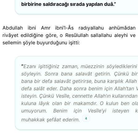
birbirine saldıracağı sırada yapılan duâ.”
Abdullah ibni Amr ibni’l-Âs radıyallahu anhümâdan
rivâyet edildiğine göre, o Resûlullah sallallahu aleyhi ve
sellemin şöyle buyurduğunu işitti:
“
Ezanı işittiğiniz zaman, müezzinin söylediklerini
söyleyin. Sonra bana salavât getirin. Çünkü bi
bana bir defa salavât getirirse, buna karşılık Alla
defa salât eder. Daha sonra benim için Allah’tan V
isteyin. Çünkü Vesîle, cennette Allah’ın kullarından
kuluna lâyık olan bir makamdır. O kulun ben ol
umuyorum. Benim için Vesîle’yi isteyen k
4
muhakkak şefâat ederim.