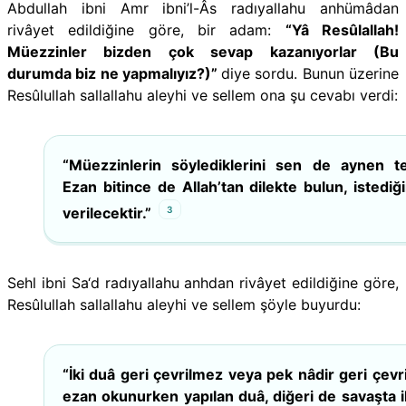
Abdullah ibni Amr ibni’l-Âs radıyallahu anhümâdan
rivâyet edildiğine göre, bir adam:
“Yâ Resûlallah!
Müezzinler bizden çok sevap kazanıyorlar (Bu
durumda biz ne yapmalıyız?)”
diye sordu. Bunun üzerine
Resûlullah sallallahu aleyhi ve sellem ona şu cevabı verdi:
“Müezzinlerin söylediklerini sen de aynen te
Ezan bitince de Allah’tan dilekte bulun, istediğ
3
verilecektir.”
Sehl ibni Sa‘d radıyallahu anhdan rivâyet edildiğine göre,
Resûlullah sallallahu aleyhi ve sellem şöyle buyurdu:
“İki duâ geri çevrilmez veya pek nâdir geri çevril
ezan okunurken yapılan duâ, diğeri de savaşta i