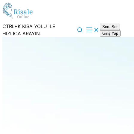
CTRL+K KISA YOLU İLE
Soru Sor
HIZLICA ARAYIN
Giriş Yap