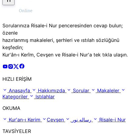
Sorularınıza Risale‑i Nur penceresinden cevap bulun;
özenle
hazırlanmış makaleleri, şerhleri ve ıstılah sözlüğünü
keşfedin;
Kur'ân‑ı Kerîm, Cevşen ve Risale‑i Nur'a tek tıkla ulaşın.
Risale Online Youtube Hesabı
Risale Online Instagram Hesabı
Risale Online X Hesabı
Risale Online Facebook Hesabı
HIZLI ERİŞİM
Anasayfa
Hakkımızda
Sorular
Makaleler
Kategoriler
Istılahlar
OKUMA
Kur'an-ı Kerim
Cevşen
رساله نور
Risale-i Nur
TAVSİYELER