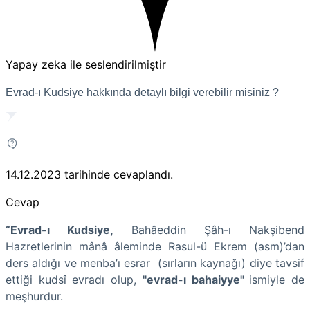
Yapay zeka ile seslendirilmiştir
Evrad-ı Kudsiye hakkında detaylı bilgi verebilir misiniz ?
14.12.2023
tarihinde cevaplandı.
Cevap
“Evrad-ı Kudsiye,
Bahâeddin Şâh-ı Nakşibend
Hazretlerinin mânâ âleminde Rasul-ü Ekrem (asm)’dan
ders aldığı ve menba’ı esrar (sırların kaynağı) diye tavsif
ettiği kudsî evradı olup,
"evrad-ı bahaiyye"
ismiyle de
meşhurdur.