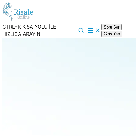
CTRL+K KISA YOLU İLE
Soru Sor
HIZLICA ARAYIN
Giriş Yap