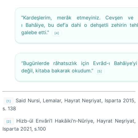
“Kardeşlerim, merâk etmeyiniz. Cevşen ve 
ı Bahâiye, bu def‘a dahi o dehşetli zehirin tehl
galebe etti."
[4]
“Bugünlerde râhatsızlık için Evrâd-ı Bahâiye’y
değil, kitaba bakarak okudum.”
[5]
Said Nursi, Lemalar, Hayrat Neşriyat, Isparta 2015,
[1]
s. 138
Hizb-ül Envâri’l Hakâiki’n-Nûriye,
Hayrat Neşriyat,
[2]
Isparta 2021, s.100