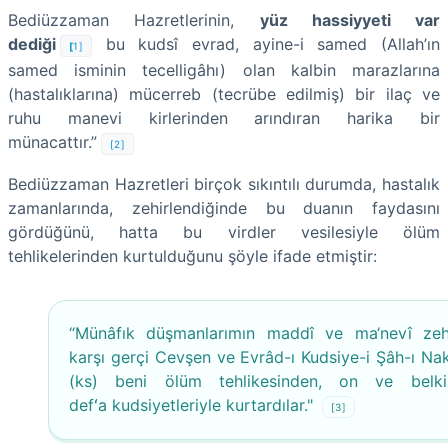
Bediüzzaman Hazretlerinin,
yüz hassiyyeti var
dediği
bu kudsî evrad, ayine-i samed (Allah’ın
[
1]
samed isminin tecelligâhı) olan kalbin marazlarına
(hastalıklarına) mücerreb (tecrübe edilmiş) bir ilaç ve
ruhu manevi kirlerinden arındıran harika bir
münacattır.”
[2]
Bediüzzaman Hazretleri birçok sıkıntılı durumda, hastalık
zamanlarında, zehirlendiğinde bu duanın faydasını
gördüğünü, hatta bu virdler vesilesiyle ölüm
tehlikelerinden kurtulduğunu şöyle ifade etmiştir:
“Münâfık düşmanlarımın maddî ve ma‘nevî zehi
karşı gerçi Cevşen ve Evrâd-ı Kudsiye-i Şâh-ı Na
(ks) beni ölüm tehlikesinden, on ve belki
defʻa kudsiyetleriyle kurtardılar."
[3]