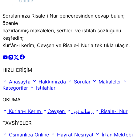
Sorularınıza Risale‑i Nur penceresinden cevap bulun;
özenle
hazırlanmış makaleleri, şerhleri ve ıstılah sözlüğünü
keşfedin;
Kur'ân‑ı Kerîm, Cevşen ve Risale‑i Nur'a tek tıkla ulaşın.
Risale Online Youtube Hesabı
Risale Online Instagram Hesabı
Risale Online X Hesabı
Risale Online Facebook Hesabı
HIZLI ERİŞİM
Anasayfa
Hakkımızda
Sorular
Makaleler
Kategoriler
Istılahlar
OKUMA
Kur'an-ı Kerim
Cevşen
رساله نور
Risale-i Nur
TAVSİYELER
Osmanlıca Online
Hayrat Neşriyat
İrfan Mektebi