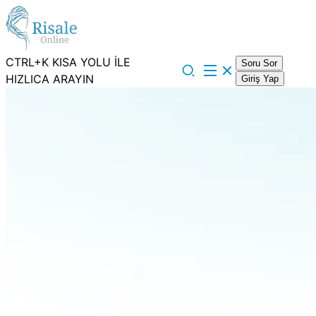
CTRL+K KISA YOLU İLE
Soru Sor
HIZLICA ARAYIN
Giriş Yap