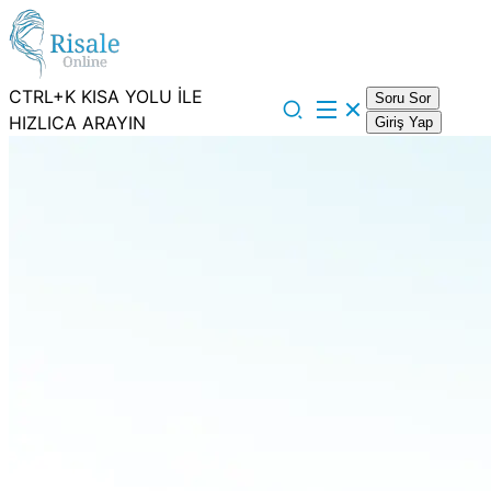
CTRL+K KISA YOLU İLE
Soru Sor
HIZLICA ARAYIN
Giriş Yap