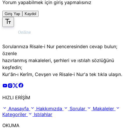
Yorum yapabilmek için giriş yapmalısınız
Giriş Yap
Kaydol
Sorularınıza Risale‑i Nur penceresinden cevap bulun;
özenle
hazırlanmış makaleleri, şerhleri ve ıstılah sözlüğünü
keşfedin;
Kur'ân‑ı Kerîm, Cevşen ve Risale‑i Nur'a tek tıkla ulaşın.
Risale Online Youtube Hesabı
Risale Online Instagram Hesabı
Risale Online X Hesabı
Risale Online Facebook Hesabı
HIZLI ERİŞİM
Anasayfa
Hakkımızda
Sorular
Makaleler
Kategoriler
Istılahlar
OKUMA