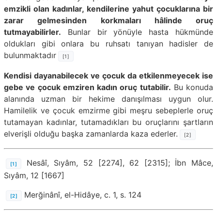
emzikli olan kadınlar, kendilerine yahut çocuklarına bir
zarar gelmesinden korkmaları hâlinde oruç
tutmayabilirler.
Bunlar bir yönüyle hasta hükmünde
oldukları gibi onlara bu ruhsatı tanıyan hadisler de
bulunmaktadır
[1]
Kendisi dayanabilecek ve çocuk da etkilenmeyecek ise
gebe ve çocuk emziren kadın oruç tutabilir.
Bu konuda
alanında uzman bir hekime danışılması uygun olur.
Hamilelik ve çocuk emzirme gibi meşru sebeplerle oruç
tutamayan kadınlar, tutamadıkları bu oruçlarını şartların
elverişli olduğu başka zamanlarda kaza ederler.
[2]
Nesâî, Sıyâm, 52 [2274], 62 [2315]; İbn Mâce,
[1]
Sıyâm, 12 [1667]
Merğinânî, el-Hidâye, c. 1, s. 124
[2]