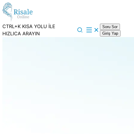
CTRL+K KISA YOLU İLE
Soru Sor
HIZLICA ARAYIN
Giriş Yap