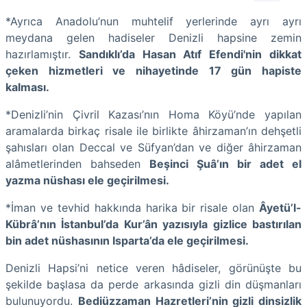
*Ayrıca Anadolu’nun muhtelif yerlerinde ayrı ayrı
meydana gelen hadiseler Denizli hapsine zemin
hazırlamıştır.
Sandıklı’da Hasan Atıf Efendi'nin dikkat
çeken hizmetleri ve nihayetinde 17 gün hapiste
kalması.
*Denizli’nin Çivril Kazası’nın Homa Köyü’nde yapılan
aramalarda birkaç risale ile birlikte âhirzaman’ın dehşetli
şahısları olan Deccal ve Süfyan’dan ve diğer âhirzaman
alâmetlerinden bahseden
Beşinci Şuâ’ın bir adet el
yazma nüshası ele geçirilmesi.
*İman ve tevhid hakkında harika bir risale olan
Âyetü’l-
Kübrâ’nın İstanbul’da Kur’ân yazısıyla gizlice bastırılan
bin adet nüshasının Isparta’da ele geçirilmesi.
Denizli Hapsi’ni netice veren hâdiseler, görünüşte bu
şekilde başlasa da perde arkasında gizli din düşmanları
bulunuyordu.
Bediüzzaman Hazretleri’nin gizli dinsizlik