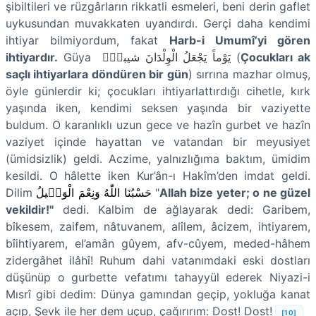
şibiltileri ve rüzgârların rikkatli esmeleri, beni derin gaflet
uykusundan muvakkaten uyandırdı. Gerçi daha kendimi
ihtiyar bilmiyordum, fakat
Harb-i Umumî’yi gören
ihtiyardır.
Güya
يَوْماً يَجْعَلُ الْوِلْدَانَ شيباًۗ
(
Çocukları ak
saçlı ihtiyarlara döndüren bir gün
) sırrına mazhar olmuş,
öyle günlerdir ki; çocukları ihtiyarlattırdığı cihetle, kırk
yaşında iken, kendimi seksen yaşında bir vaziyette
buldum. O karanlıklı uzun gece ve hazîn gurbet ve hazîn
vaziyet içinde hayattan ve vatandan bir meyusiyet
(ümidsizlik) geldi. Aczime, yalnızlığıma baktım, ümidim
kesildi. O hâlette iken Kur’ân-ı Hakîm’den imdat geldi.
Dilim
حَسْبُنَا اللّٰهُ وَنِعْمَ الْوَكٖيلُ
"
Allah bize yeter; o ne güzel
vekildir!"
dedi. Kalbim de ağlayarak dedi: Garibem,
bîkesem, zaifem, nâtuvanem, alîlem, âcizem, ihtiyarem,
bîihtiyarem, el’amân gûyem, afv-cûyem, meded-hâhem
zidergâhet ilâhî! Ruhum dahi vatanımdaki eski dostları
düşünüp o gurbette vefatımı tahayyül ederek Niyazi-i
Mısrî gibi dedim: Dünya gamından geçip, yokluğa kanat
açıp, Şevk ile her dem uçup, çağırırım: Dost! Dost!
[10]