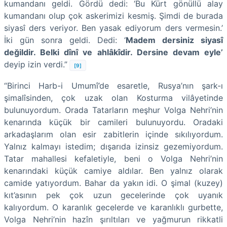
kumandanı geldi. Gördü dedi: ‘Bu Kürt gönüllü alay
kumandanı olup çok askerimizi kesmiş. Şimdi de burada
siyasî ders veriyor. Ben yasak ediyorum ders vermesin.’
İki gün sonra geldi. Dedi: ‘
Madem dersiniz siyasî
değildir. Belki dînî ve ahlâkîdir. Dersine devam eyle’
deyip izin verdi.”
[9]
“Birinci Harb-i Umumî’de esaretle, Rusya’nın şark-ı
şimalîsinden, çok uzak olan Kosturma vilâyetinde
bulunuyordum. Orada Tatarların meşhur Volga Nehri’nin
kenarında küçük bir camileri bulunuyordu. Oradaki
arkadaşlarım olan esir zabitlerin içinde sıkılıyordum.
Yalnız kalmayı istedim; dışarıda izinsiz gezemiyordum.
Tatar mahallesi kefaletiyle, beni o Volga Nehri’nin
kenarındaki küçük camiye aldılar. Ben yalnız olarak
camide yatıyordum. Bahar da yakın idi. O şimal (kuzey)
kıt’asının pek çok uzun gecelerinde çok uyanık
kalıyordum. O karanlık gecelerde ve karanlıklı gurbette,
Volga Nehri’nin hazîn şırıltıları ve yağmurun rikkatli