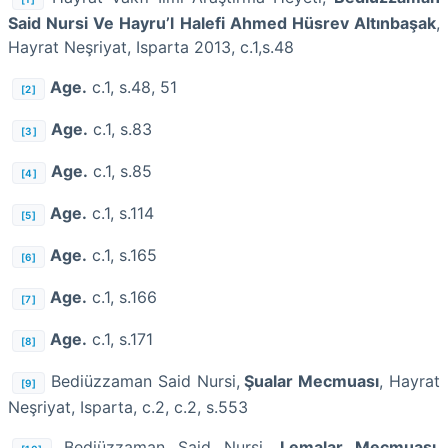
Said Nursi Ve Hayru’l Halefi Ahmed Hüsrev Altınbaşak
,
Hayrat Neşriyat, Isparta 2013, c.1,s.48
Age.
c.1, s.48, 51
[2]
Age.
c.1, s.83
[3]
Age.
c.1, s.85
[4]
Age.
c.1, s.114
[5]
Age.
c.1, s.165
[6]
Age.
c.1, s.166
[7]
Age.
c.1, s.171
[8]
Bediüzzaman Said Nursi,
Şualar Mecmuası
, Hayrat
[9]
Neşriyat, Isparta, c.2, c.2, s.553
Bediüzzaman Said Nursi,
Lemalar Mecmuası
,