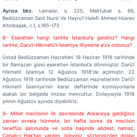
Ayrıca bkz.
Lemalar, s. 225, Mektubat s. 66,
Bediüzzaman Said Nursi Ve Hayru’l Halefi Ahmed Hüsrev
Altınbaşak, c.1, s.165-173
8- Esaretten hangi tarihte İstanbul’a geldiniz? Hangi
tarihte, Daru’l-Hikmetü'l-İslamiye illiyesine a’za oldunuz?
Üstad Bediüzzaman Hazretleri 18 Haziran 1918 tarihinde
bir Ramazan günü esaretten İstanbul’a dönmüştür. Darü’l
Hikmetil İslamiye 12 Ağustos 1918'de açılmıştır. 22
Ağustos 1918 tarihinde Bediüzzaman Hazretlerinin Darü’l
Hikmetil İslamiye'nin karar defterinde komisyonlarla
alakalı bir belgede imzası mevcuttur. Dolayısıyla 1918
yılının Ağustos ayında diyebiliriz.
9- Millet meclisinin ilk devresinde Ankara’ya geldiğiniz
zaman evvela hürmete, bir hafta sonra da meclisin
teneffüs salonunda ve soba başında abdest, namaz,
Cenab-ı Hak’tan yardım isteyiniz, sözlerinizden dolayı