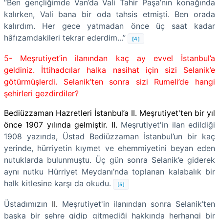
“Ben gençliğimde Van’da Vali Tahir Paşa’nın konağında
kalırken, Vali bana bir oda tahsis etmişti. Ben orada
kalırdım. Her gece yatmadan önce üç saat kadar
hâfızamdakileri tekrar ederdim...”
[4]
5- Meşrutiyet’in ilanından kaç ay evvel İstanbul’a
geldiniz. İttihadcılar halka nasihat için sizi Selanik’e
götürmüşlerdi. Selanik’ten sonra sizi Rumeli’de hangi
şehirleri gezdirdiler?
Bediüzzaman Hazretleri İstanbul’a II. Meşrutiyet'ten bir yıl
önce 1907 yılında gelmiştir. II.
Meşrutiyet'in ilan edildiği
1908 yazında, Üstad Bediüzzaman İstanbul’un bir kaç
yerinde, hürriyetin kıymet ve ehemmiyetini beyan eden
nutuklarda bulunmuştu. Üç gün sonra Selanik’e giderek
aynı nutku Hürriyet Meydanı’nda toplanan kalabalık bir
halk kitlesine karşı da okudu.
[5]
Üstadımızın
II.
Meşrutiyet'in ilanından sonra Selanik’ten
başka bir şehre gidip gitmediği hakkında herhangi bir