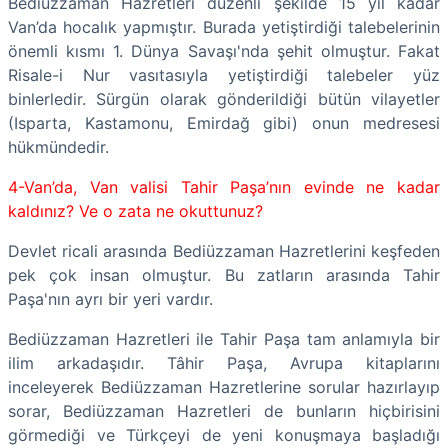
Bediüzzaman Hazretleri düzenli şekilde 15 yıl kadar
Van’da hocalık yapmıştır. Burada yetiştirdiği talebelerinin
önemli kısmı 1. Dünya Savaşı'nda şehit olmuştur. Fakat
Risale-i Nur vasıtasıyla yetiştirdiği talebeler yüz
binlerledir. Sürgün olarak gönderildiği bütün vilayetler
(Isparta, Kastamonu, Emirdağ gibi) onun medresesi
hükmündedir.
4-Van’da, Van valisi Tahir Paşa’nın evinde ne kadar
kaldınız? Ve o zata ne okuttunuz?
Devlet ricali arasında Bediüzzaman Hazretlerini keşfeden
pek çok insan olmuştur. Bu zatların arasında Tahir
Paşa'nın ayrı bir yeri vardır.
Bediüzzaman Hazretleri ile Tahir Paşa tam anlamıyla bir
ilim arkadaşıdır. Tâhir Paşa, Avrupa kitaplarını
inceleyerek Bediüzzaman Hazretlerine sorular hazırlayıp
sorar, Bediüzzaman Hazretleri de bunların hiçbirisini
görmediği ve Türkçeyi de yeni konuşmaya başladığı