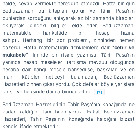
halde, cevap vermekte tereddüt etmezdi. Hatta bir gün
Bediüzzaman bu kitapları görür ve Tâhir Paşa’nın
bunlardan sorduğunu anlayarak az bir zamanda kitapları
okuyarak içindeki bilgileri elde eder. Bediüzzaman,
matematikte harikulâde bir hesap hızına
sahipti. Herhangi bir zor problemi, zihninden hemen
çözerdi. Hatta matematiğin denklemlere dair
“cebir ve
mukabele”
ilminde bir risale yazmıştı. Tâhir Paşa’nın
yanında hesap meseleleri tartışma mevzuu olduğunda
hesaba dair hangi mesele bahsedilse, başkaları ve en
mahir kâtibler neticeyi bulamadan, Bediüzzaman
Hazretleri zihnen çıkarıyordu. Çok defalar böyle yarışlara
girişir ve hepsinde daima birinci gelirdi.
[3]
Bediüzzaman Hazretlerinin Tahir Paşa'nın konağında ne
kadar kaldığını tam bilemiyoruz. Fakat Bediüzzaman
Hazretleri, Tahir Paşa'nın konağında kaldığını bizzat
kendisi ifade etmektedir.