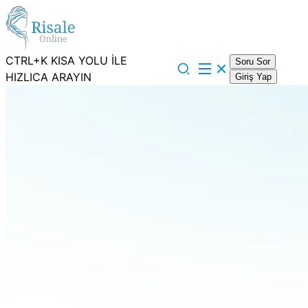
CTRL+K KISA YOLU İLE
Soru Sor
HIZLICA ARAYIN
Giriş Yap