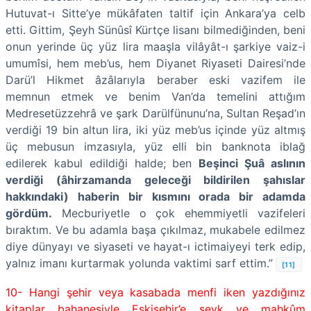
Hutuvat-ı Sitte’ye mükâfaten taltif için Ankara’ya celb
etti. Gittim, Şeyh Sünûsî Kürtçe lisanı bilmediğinden, beni
onun yerinde üç yüz lira maaşla vilâyât-ı şarkiye vaiz-i
umumîsi, hem meb’us, hem Diyanet Riyaseti Dairesi’nde
Darü’l Hikmet âzâlarıyla beraber eski vazifem ile
memnun etmek ve benim Van’da temelini attığım
Medresetüzzehrâ ve şark Darülfünunu’na, Sultan Reşad’ın
verdiği 19 bin altun lira, iki yüz meb’us içinde yüz altmış
üç mebusun imzasıyla, yüz elli bin banknota iblağ
edilerek kabul edildiği halde; ben
Beşinci Şuâ aslının
verdiği (âhirzamanda geleceği bildirilen şahıslar
hakkındaki) haberin bir kısmını orada bir adamda
gördüm.
Mecburiyetle o çok ehemmiyetli vazifeleri
bıraktım. Ve bu adamla başa çıkılmaz, mukabele edilmez
diye dünyayı ve siyaseti ve hayat-ı ictimaiyeyi terk edip,
yalnız imanı kurtarmak yolunda vaktimi sarf ettim.”
[11]
10- Hangi şehir veya kasabada menfi iken yazdığınız
kitaplar bahanesiyle Eskişehir’e sevk ve mahkûm