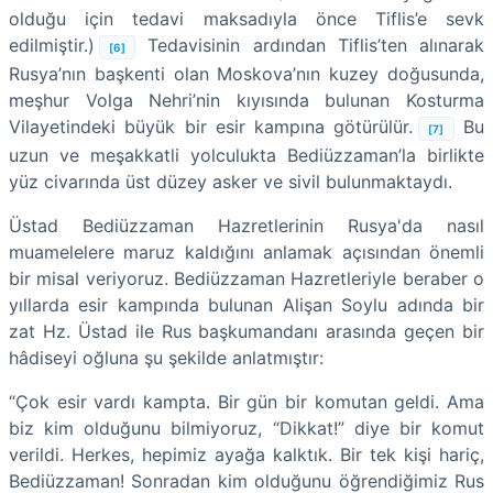
olduğu için tedavi maksadıyla önce Tiflis’e sevk
edilmiştir.)
Tedavisinin ardından Tiflis’ten alınarak
[6]
Rusya’nın başkenti olan Moskova’nın kuzey doğusunda,
meşhur Volga Nehri’nin kıyısında bulunan Kosturma
Vilayetindeki büyük bir esir kampına götürülür.
Bu
[7]
uzun ve meşakkatli yolculukta Bediüzzaman’la birlikte
yüz civarında üst düzey asker ve sivil bulunmaktaydı.
Üstad Bediüzzaman Hazretlerinin Rusya'da nasıl
muamelelere maruz kaldığını anlamak açısından önemli
bir misal veriyoruz. Bediüzzaman Hazretleriyle beraber o
yıllarda esir kampında bulunan Alişan Soylu adında bir
zat Hz. Üstad ile Rus başkumandanı arasında geçen bir
hâdiseyi oğluna şu şekilde anlatmıştır:
“Çok esir vardı kampta. Bir gün bir komutan geldi. Ama
biz kim olduğunu bilmiyoruz, “Dikkat!” diye bir komut
verildi. Herkes, hepimiz ayağa kalktık. Bir tek kişi hariç,
Bediüzzaman! Sonradan kim olduğunu öğrendiğimiz Rus