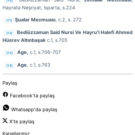
[10]
Hayrata Neşriyat, Isparta, s.224
Şualar Mecmuası
, c.2, s. 272
[11]
Bediüzzaman Said Nursi Ve Hayru’l Halefi Ahmed
[12]
Hüsrev Altınbaşak
c.1, s.705
Age,
c.1, s.706-707
[13]
Age.
c.1, s.763
[14]
Paylaş
Facebook'ta paylaş
Whatsapp'da paylaş
X'te paylaş
Kanallarımız