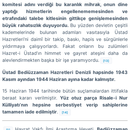
komitesi adını verdiği bu karanlık mihrak, onun dine
yaptığı hizmetlerin engellenememesinden ve
etrafındaki talebe kitlesinin gittikçe genişlemesinden
büyük rahatsızlık duyuyordu.
Bu yüzden devletin çeşitli
kademelerinde bulunan adamları vasıtasıyla Üstad
Hazretleri’ni daimî bir takip, baskı, hapis ve sürgünlerle
yıldırmaya çalışıyorlardı. Fakat onların bu zulümleri
Hazret-i Üstad’ın himmet ve gayret ateşini daha da
alevlendirmekten başka bir işe yaramıyordu.
[13]
Üstad Bediüzzaman Hazretleri Denizli hapsinde 1943
Kasım ayından 1944 Haziran ayına kadar kalmıştır.
15 Haziran 1944 tarihinde bütün suçlamalardan ittifakla
beraat kararı verilmiştir.
Yüz otuz parça Risale-i Nur
Külliyatı’nın hepsine serbestiyet verip sahiplerine
tamamen iade edilmiştir
.
[14]
Hayrat Vakfı İlmi Araştırma Heyeti,
Bediüzzaman
[1]