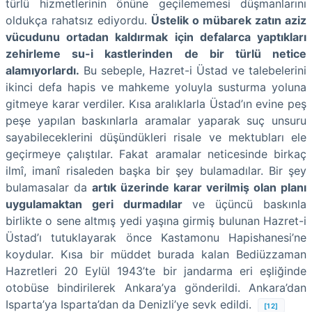
türlü hizmetlerinin önüne geçilememesi düşmanlarını
oldukça rahatsız ediyordu.
Üstelik o mübarek zatın aziz
vücudunu ortadan kaldırmak için defalarca yaptıkları
zehirleme su-i kastlerinden de bir türlü netice
alamıyorlardı.
Bu sebeple, Hazret-i Üstad ve talebelerini
ikinci defa hapis ve mahkeme yoluyla susturma yoluna
gitmeye karar verdiler. Kısa aralıklarla Üstad’ın evine peş
peşe yapılan baskınlarla aramalar yaparak suç unsuru
sayabileceklerini düşündükleri risale ve mektubları ele
geçirmeye çalıştılar. Fakat aramalar neticesinde birkaç
ilmî, imanî risaleden başka bir şey bulamadılar. Bir şey
bulamasalar da
artık üzerinde karar verilmiş olan planı
uygulamaktan geri durmadılar
ve üçüncü baskınla
birlikte o sene altmış yedi yaşına girmiş bulunan Hazret-i
Üstad’ı tutuklayarak önce Kastamonu Hapishanesi’ne
koydular. Kısa bir müddet burada kalan Bediüzzaman
Hazretleri 20 Eylül 1943’te bir jandarma eri eşliğinde
otobüse bindirilerek Ankara’ya gönderildi. Ankara’dan
Isparta’ya Isparta’dan da Denizli’ye sevk edildi.
[12]