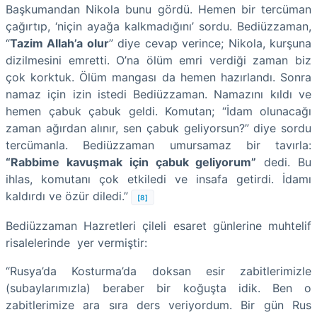
Başkumandan Nikola bunu gördü. Hemen bir tercüman
çağırtıp, ‘niçin ayağa kalkmadığını’ sordu. Bediüzzaman,
“
Tazim Allah’a olur
” diye cevap verince; Nikola, kurşuna
dizilmesini emretti. O’na ölüm emri verdiği zaman biz
çok korktuk. Ölüm mangası da hemen hazırlandı. Sonra
namaz için izin istedi Bediüzzaman. Namazını kıldı ve
hemen çabuk çabuk geldi. Komutan; “İdam olunacağı
zaman ağırdan alınır, sen çabuk geliyorsun?” diye sordu
tercümanla. Bediüzzaman umursamaz bir tavırla:
“Rabbime kavuşmak için çabuk geliyorum”
dedi. Bu
ihlas, komutanı çok etkiledi ve insafa getirdi. İdamı
kaldırdı ve özür diledi.”
[8]
Bediüzzaman Hazretleri çileli esaret günlerine muhtelif
risalelerinde yer vermiştir:
“Rusya’da Kosturma’da doksan esir zabitlerimizle
(subaylarımızla) beraber bir koğuşta idik. Ben o
zabitlerimize ara sıra ders veriyordum. Bir gün Rus