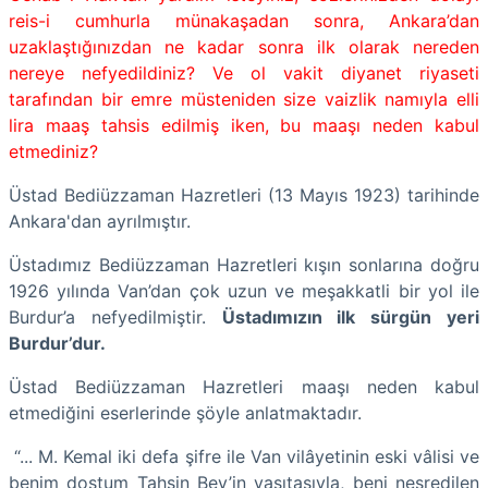
reis-i cumhurla münakaşadan sonra, Ankara’dan
uzaklaştığınızdan ne kadar sonra ilk olarak nereden
nereye nefyedildiniz? Ve ol vakit diyanet riyaseti
tarafından bir emre müsteniden size vaizlik namıyla elli
lira maaş tahsis edilmiş iken, bu maaşı neden kabul
etmediniz?
Üstad Bediüzzaman Hazretleri (13 Mayıs 1923) tarihinde
Ankara'dan ayrılmıştır.
Üstadımız Bediüzzaman Hazretleri kışın sonlarına doğru
1926 yılında Van’dan çok uzun ve meşakkatli bir yol ile
Burdur’a nefyedilmiştir.
Üstadımızın ilk sürgün yeri
Burdur’dur.
Üstad Bediüzzaman Hazretleri maaşı neden kabul
etmediğini eserlerinde şöyle anlatmaktadır.
“... M. Kemal iki defa şifre ile Van vilâyetinin eski vâlisi ve
benim dostum Tahsin Bey’in vasıtasıyla, beni neşredilen