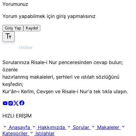
Yorumunuz
Yorum yapabilmek için giriş yapmalısınız
Giriş Yap
Kaydol
Sorularınıza Risale‑i Nur penceresinden cevap bulun;
özenle
hazırlanmış makaleleri, şerhleri ve ıstılah sözlüğünü
keşfedin;
Kur'ân‑ı Kerîm, Cevşen ve Risale‑i Nur'a tek tıkla ulaşın.
Risale Online Youtube Hesabı
Risale Online Instagram Hesabı
Risale Online X Hesabı
Risale Online Facebook Hesabı
HIZLI ERİŞİM
Anasayfa
Hakkımızda
Sorular
Makaleler
Kategoriler
Istılahlar