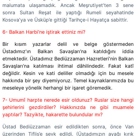
malumata ulaşamadık. Ancak Meşrutiyet'ten 3 sene
sonra Sultan Reşat ile yaptığı Rumeli seyahatinde
Kosova'ya ve Üsküp’e gittiği Tarihçe-i Hayatça sabittir.
6- Balkan Harbi’ne iştirak ettiniz mi?
Bir kısım yazarlar delil ve belge göstermeden
Üstadımız'ın Balkan Savaşları’na katıldığını iddia
etmektedir. Üstadımız Bediüzzaman Hazretleri'nin Balkan
Savaşları’na katılması ihtimal dâhilindedir. Fakat katî
değildir. Kesin ve kati deliller olmadığı için bu mesele
hakkında bir şey diyemiyoruz. Temel kaynaklarımızda bu
meseleye yönelik herhangi bir işaret göremedik.
7- Umumî harpte nerede esir oldunuz? Ruslar size hangi
şehirlerini gezdirdiler? Hakkınızda ne gibi muamele
yaptılar? Tazyikte, hakarette bulundular mı?
Üstad Bediüzzaman esir edildikten sonra, önce Van
üzerinden Tiflis’e sevk edildi. (Üstadımızın ayağı kırık