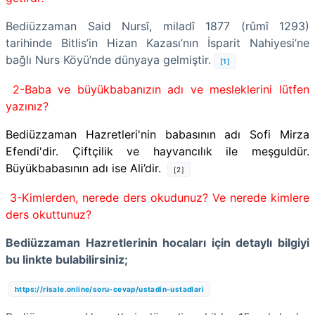
Bediüzzaman Said Nursî, miladî 1877 (rûmî 1293)
tarihinde Bitlis’in Hizan Kazası’nın İsparit Nahiyesi’ne
bağlı Nurs Köyü’nde dünyaya gelmiştir.
[1]
2-Baba ve büyükbabanızın adı ve mesleklerini lütfen
yazınız?
Bediüzzaman Hazretleri'nin babasının adı Sofi Mirza
Efendi'dir. Çiftçilik ve hayvancılık ile meşguldür.
Büyükbabasının adı ise Ali’dir.
[2]
3-Kimlerden, nerede ders okudunuz? Ve nerede kimlere
ders okuttunuz?
Bediüzzaman Hazretlerinin hocaları için detaylı bilgiyi
bu linkte bulabilirsiniz;
https://risale.online/soru-cevap/ustadin-ustadlari