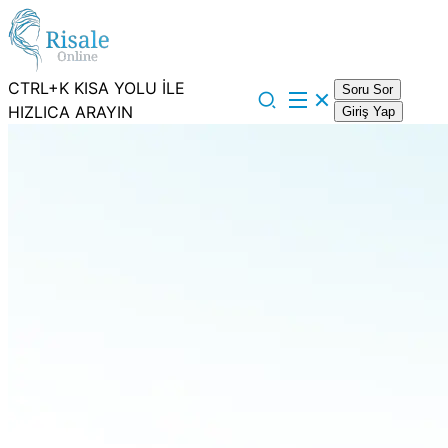
CTRL+K KISA YOLU İLE
Soru Sor
HIZLICA ARAYIN
Giriş Yap