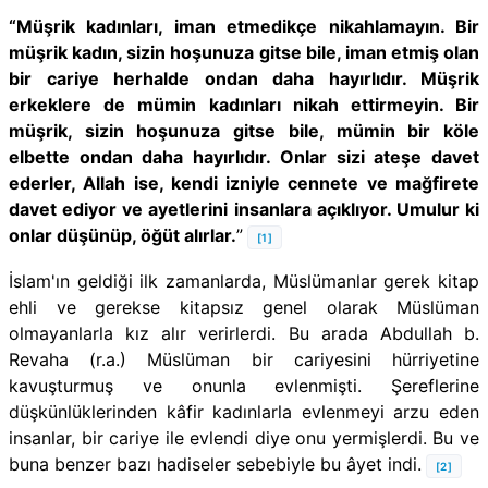
“Müşrik kadınları, iman etmedikçe nikahlamayın. Bir
müşrik kadın, sizin hoşunuza gitse bile, iman etmiş olan
bir cariye herhalde ondan daha hayırlıdır. Müşrik
erkeklere de mümin kadınları nikah ettirmeyin. Bir
müşrik, sizin hoşunuza gitse bile, mümin bir köle
elbette ondan daha hayırlıdır. Onlar sizi ateşe davet
ederler, Allah ise, kendi izniyle cennete ve mağfirete
davet ediyor ve ayetlerini insanlara açıklıyor. Umulur ki
onlar düşünüp, öğüt alırlar.
”
[1]
İslam'ın geldiği ilk zamanlarda, Müslümanlar gerek kitap
ehli ve gerekse kitapsız genel olarak Müslüman
olmayanlarla kız alır verirlerdi. Bu arada Abdullah b.
Revaha (r.a.) Müslüman bir cariyesini hürriyetine
kavuşturmuş ve onunla evlenmişti. Şereflerine
düşkünlüklerinden kâfir kadınlarla evlenmeyi arzu eden
insanlar, bir cariye ile evlendi diye onu yermişlerdi. Bu ve
buna benzer bazı hadiseler sebebiyle bu âyet indi.
[2]