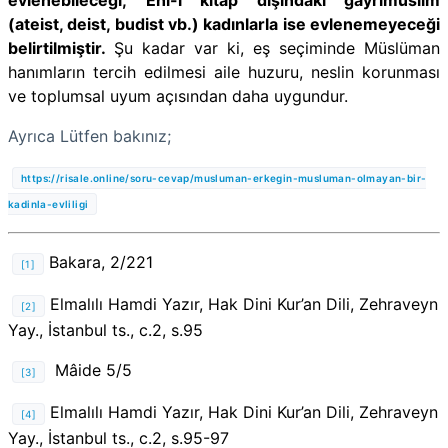
(ateist, deist, budist vb.) kadınlarla ise evlenemeyeceği
belirtilmiştir.
Şu kadar var ki, eş seçiminde Müslüman
hanımların tercih edilmesi aile huzuru, neslin korunması
ve toplumsal uyum açısından daha uygundur.
Ayrıca Lütfen bakınız;
https://risale.online/soru-cevap/musluman-erkegin-musluman-olmayan-bir-
kadinla-evliligi
Bakara, 2/221
[1]
Elmalılı Hamdi Yazır, Hak Dini Kur’an Dili, Zehraveyn
[2]
Yay., İstanbul ts., c.2, s.95
Mâide 5/5
[3]
Elmalılı Hamdi Yazır, Hak Dini Kur’an Dili, Zehraveyn
[4]
Yay., İstanbul ts., c.2, s.95-97