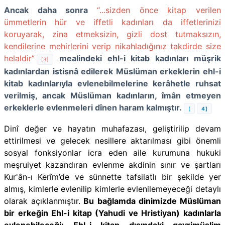
Ancak daha sonra
“...sizden önce kitap verilen
ümmetlerin hür ve iffetli kadınları da iffetlerinizi
koruyarak, zina etmeksizin, gizli dost tutmaksızın,
kendilerine mehirlerini verip nikahladığınız takdirde size
helaldir”
mealindeki ehl-i kitab kadınları müşrik
[3]
kadınlardan istisnâ edilerek Müslüman erkeklerin ehl-i
kitab kadınlarıyla evlenebilmelerine kerâhetle ruhsat
verilmiş, ancak Müslüman kadınların, îmân etmeyen
erkeklerle evlenmeleri dînen haram kalmıştır.
[
4]
Dinî değer ve hayatın muhafazası, geliştirilip devam
ettirilmesi ve gelecek nesillere aktarılması gibi önemli
sosyal fonksiyonlar icra eden aile kurumuna hukuki
meşruiyet kazandıran evlenme akdinin sınır ve şartları
Kur'ân-ı Kerîm’de ve sünnette tafsilatlı bir şekilde yer
almış, kimlerle evlenilip kimlerle evlenilemeyeceği detaylı
olarak açıklanmıştır.
Bu bağlamda dinimizde Müslüman
bir erkeğin Ehl-i kitap (Yahudi ve Hristiyan) kadınlarla
evlenebileceği; Ehl-i kitap dışındaki gayrimüslim