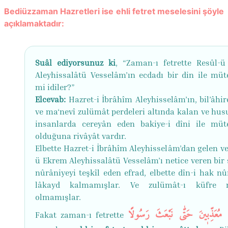
Bediüzzaman Hazretleri ise ehli fetret meselesini şöyle
açıklamaktadır:
Suâl ediyorsunuz ki
, “Zaman-ı fetrette Resûl-
Aleyhissalâtü Vesselâm’ın ecdadı bir din ile müt
mi idiler?”
Elcevab:
Hazret-i İbrâhîm Aleyhisselâm’ın, bil’âhir
ve ma‘nevî zulümât perdeleri altında kalan ve husu
insanlarda cereyân eden bakiye-i dîni ile müt
olduğuna rivâyât vardır.
Elbette Hazret-i İbrâhîm Aleyhisselâm’dan gelen ve
ü Ekrem Aleyhissalâtü Vesselâm’ı netice veren bir s
nûrâniyeyi teşkîl eden efrad, elbette dîn-i hak n
lâkayd kalmamışlar. Ve zulümât-ı küfre 
olmamışlar.
وَمَا كُنَّا مُعَذِّب۪ينَ حَتّٰي نَبْعَ
Fakat zaman-ı fetrette