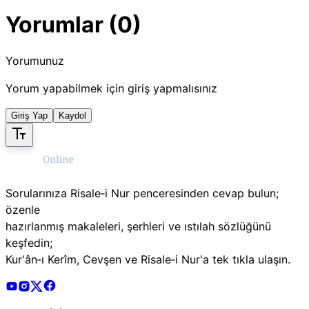
Yorumlar (0)
Yorumunuz
Yorum yapabilmek için giriş yapmalısınız
Giriş Yap
Kaydol
Sorularınıza Risale‑i Nur penceresinden cevap bulun;
özenle
hazırlanmış makaleleri, şerhleri ve ıstılah sözlüğünü
keşfedin;
Kur'ân‑ı Kerîm, Cevşen ve Risale‑i Nur'a tek tıkla ulaşın.
Risale Online Youtube Hesabı
Risale Online Instagram Hesabı
Risale Online X Hesabı
Risale Online Facebook Hesabı