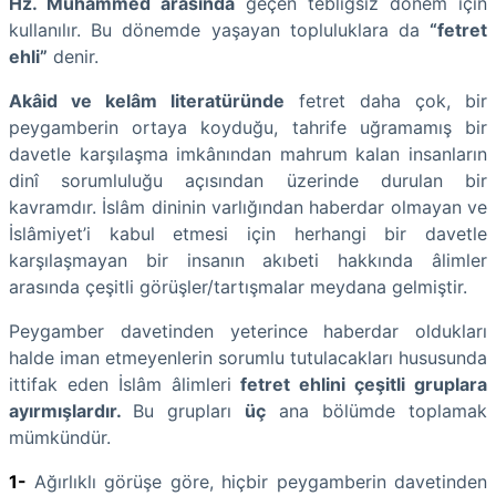
Hz. Muhammed arasında
geçen tebliğsiz dönem için
kullanılır. Bu dönemde yaşayan topluluklara da
“fetret
ehli”
denir.
Akâid ve kelâm literatüründe
fetret daha çok, bir
peygamberin ortaya koyduğu, tahrife uğramamış bir
davetle karşılaşma imkânından mahrum kalan insanların
dinî sorumluluğu açısından üzerinde durulan bir
kavramdır. İslâm dininin varlığından haberdar olmayan ve
İslâmiyet’i kabul etmesi için herhangi bir davetle
karşılaşmayan bir insanın akıbeti hakkında âlimler
arasında çeşitli görüşler/tartışmalar meydana gelmiştir.
Peygamber davetinden yeterince haberdar oldukları
halde iman etmeyenlerin sorumlu tutulacakları hususunda
ittifak eden İslâm âlimleri
fetret ehlini çeşitli gruplara
ayırmışlardır.
Bu grupları
üç
ana bölümde toplamak
mümkündür.
1-
Ağırlıklı görüşe göre, hiçbir peygamberin davetinden