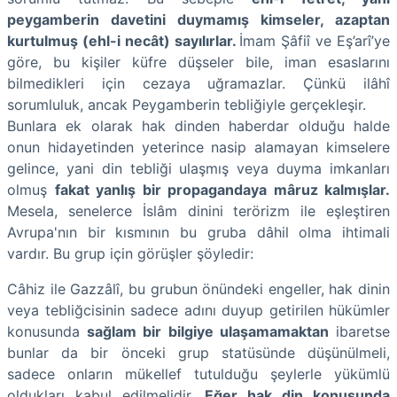
peygamberin davetini duymamış kimseler, azaptan
kurtulmuş (ehl-i necât) sayılırlar.
İmam Şâfiî ve Eş’arî’ye
göre, bu kişiler küfre düşseler bile, iman esaslarını
bilmedikleri için cezaya uğramazlar. Çünkü ilâhî
sorumluluk, ancak Peygamberin tebliğiyle gerçekleşir.
Bunlara ek olarak hak dinden haberdar olduğu halde
onun hidayetinden yeterince nasip alamayan kimselere
gelince, yani din tebliği ulaşmış veya duyma imkanları
olmuş
fakat yanlış bir propagandaya mâruz kalmışlar.
Mesela, senelerce İslâm dinini terörizm ile eşleştiren
Avrupa'nın bir kısmının bu gruba dâhil olma ihtimali
vardır. Bu grup için görüşler şöyledir:
Câhiz ile Gazzâlî, bu grubun önündeki engeller, hak dinin
veya tebliğcisinin sadece adını duyup getirilen hükümler
konusunda
sağlam bir bilgiye ulaşamamaktan
ibaretse
bunlar da bir önceki grup statüsünde düşünülmeli,
sadece onların mükellef tutulduğu şeylerle yükümlü
oldukları kabul edilmelidir.
Eğer hak din konusunda