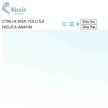
CTRL+K KISA YOLU İLE
Soru Sor
HIZLICA ARAYIN
Giriş Yap