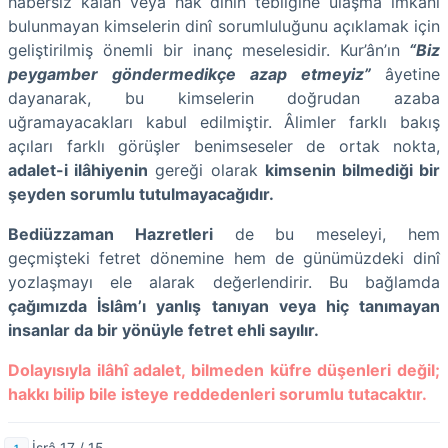
habersiz kalan veya hak dinin tebliğine ulaşma imkânı
bulunmayan kimselerin dinî sorumluluğunu açıklamak için
geliştirilmiş önemli bir inanç meselesidir. Kur’ân’ın
“Biz
peygamber göndermedikçe azap etmeyiz”
âyetine
dayanarak, bu kimselerin doğrudan azaba
uğramayacakları kabul edilmiştir. Âlimler farklı bakış
açıları farklı görüşler benimseseler de ortak nokta,
adalet-i ilâhiyenin
gereği olarak
kimsenin bilmediği bir
şeyden sorumlu tutulmayacağıdır.
Bediüzzaman Hazretleri
de bu meseleyi, hem
geçmişteki fetret dönemine hem de günümüzdeki dinî
yozlaşmayı ele alarak değerlendirir. Bu bağlamda
çağımızda İslâm’ı yanlış tanıyan veya hiç tanımayan
insanlar da bir yönüyle fetret ehli sayılır.
Dolayısıyla ilâhî adalet, bilmeden küfre düşenleri değil;
hakkı bilip bile isteye reddedenleri sorumlu tutacaktır.
İsrâ 17 / 15.