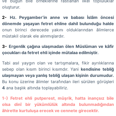
ve bugün bile örneklerine rastlanan ilkel topluluklar
oluşturur.
2-
Hz. Peygamber’in anne ve babası İslâm öncesi
dönemde yaşayan fetret ehline dahil bulunduğu halde
onun birinci derecede yakını olduklarından âlimlerce
müstakil olarak ele alınmışlardır.
3-
Ergenlik çağına ulaşmadan
ölen Müslüman ve kâfir
çocukları da fetret ehli içinde mütalaa edilmiştir.
Tabi asıl yaygın olan ve tartışmalara, fikir ayrılıklarına
sebep olan kısım birinci kısımdır. Yani
kendisine
tebliğ
ulaşmayan veya yanlış tebliğ ulaşan kişinin durumudur.
Bu konu üzerine âlimler tarafından ileri sürülen görüşleri
4
ana başlık altında toplayabiliriz.
1-) Fetret ehli putperest, müşrik, hatta inançsız bile
olsa dinî bir yükümlülük altında bulunmadığından
âhirette kurtuluşa erecek ve cennete girecektir.