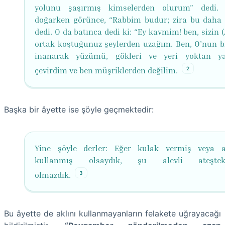
yolunu şaşırmış kimselerden olurum” dedi. 
doğarken görünce, “Rabbim budur; zira bu daha
dedi. O da batınca dedi ki: “Ey kavmim! ben, sizin (
ortak koştuğunuz şeylerden uzağım. Ben, O’nun bi
inanarak yüzümü, gökleri ve yeri yoktan ya
2
çevirdim ve ben müşriklerden değilim.
Başka bir âyette ise şöyle geçmektedir:
Yine şöyle derler: Eğer kulak vermiş veya a
kullanmış olsaydık, şu alevli ateşteki
3
olmazdık.
Bu âyette de aklını kullanmayanların felakete uğrayacağı