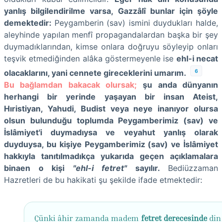
yanlış bilgilendirilme varsa, Gazzâlî bunlar için şöyle
demektedir:
Peygamberin (sav) ismini duydukları halde,
aleyhinde yapılan menfî propagandalardan başka bir şey
duymadıklarından, kimse onlara doğruyu söyleyip onları
teşvik etmediğinden alâka göstermeyenle ise
ehl-i necat
6
olacaklarını, yani cennete gireceklerini umarım.
Bu bağlamdan bakacak olursak;
şu anda dünyanın
herhangi bir yerinde yaşayan bir insan Ateist,
Hıristiyan, Yahudi, Budist veya neye inanıyor olursa
olsun bulunduğu toplumda Peygamberimiz (sav) ve
İslâmiyet'i duymadıysa ve veyahut yanlış olarak
duyduysa, bu kişiye Peygamberimiz (sav) ve İslâmiyet
hakkıyla tanıtılmadıkça yukarıda geçen açıklamalara
binaen o kişi
"ehl-i fetret"
sayılır.
Bediüzzaman
Hazretleri de bu hakikati şu şekilde ifade etmektedir:
Çünki âhir zamanda madem
fetret derecesinde
din