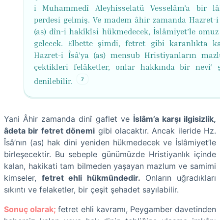
i Muhammedî Aleyhisselatü Vesselâm’a bir lâ
perdesi gelmiş. Ve madem âhir zamanda Hazret-i 
(as) dîn-i hakîkîsi hükmedecek, İslâmiyet’le omu
gelecek. Elbette şimdi, fetret gibi karanlıkta k
Hazret-i Îsâ’ya (as) mensub Hristiyanların mazl
çektikleri felâketler, onlar hakkında bir nevi‘ 
7
denilebilir.
Yani Âhir zamanda dinî gaflet ve
İslâm’a karşı ilgisizlik,
âdeta bir fetret dönemi
gibi olacaktır. Ancak ileride Hz.
Îsâ’nın (as) hak dini yeniden hükmedecek ve İslâmiyet’le
birleşecektir. Bu sebeple günümüzde Hristiyanlık içinde
kalan, hakikati tam bilmeden yaşayan mazlum ve samimi
kimseler,
fetret ehli hükmündedir.
Onların uğradıkları
sıkıntı ve felaketler, bir çeşit şehadet sayılabilir.
Sonuç olarak;
fetret ehli kavramı, Peygamber davetinden