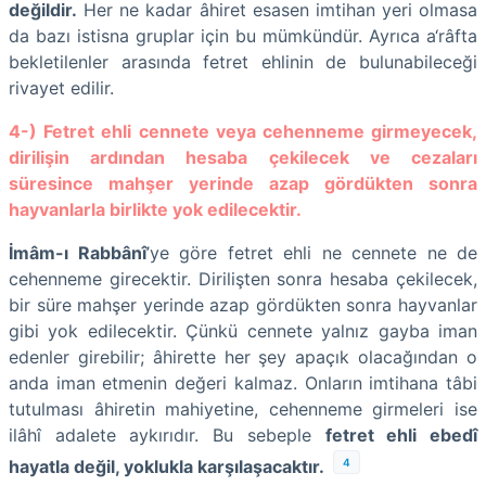
değildir.
Her ne kadar âhiret esasen imtihan yeri olmasa
da bazı istisna gruplar için bu mümkündür. Ayrıca a‘râfta
bekletilenler arasında fetret ehlinin de bulunabileceği
rivayet edilir.
4-) Fetret ehli cennete veya cehenneme girmeyecek,
dirilişin ardından hesaba çekilecek ve cezaları
süresince mahşer yerinde azap gördükten sonra
hayvanlarla birlikte yok edilecektir.
İmâm-ı Rabbânî
’ye göre fetret ehli ne cennete ne de
cehenneme girecektir. Dirilişten sonra hesaba çekilecek,
bir süre mahşer yerinde azap gördükten sonra hayvanlar
gibi yok edilecektir. Çünkü cennete yalnız gayba iman
edenler girebilir; âhirette her şey apaçık olacağından o
anda iman etmenin değeri kalmaz. Onların imtihana tâbi
tutulması âhiretin mahiyetine, cehenneme girmeleri ise
ilâhî adalete aykırıdır. Bu sebeple
fetret ehli ebedî
4
hayatla değil, yoklukla karşılaşacaktır.