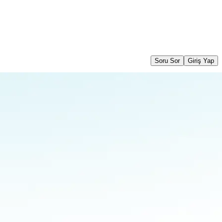
Soru Sor
Giriş Yap