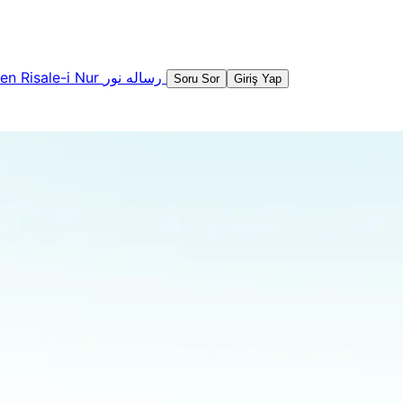
şen
Risale-i Nur
رساله نور
Soru Sor
Giriş Yap