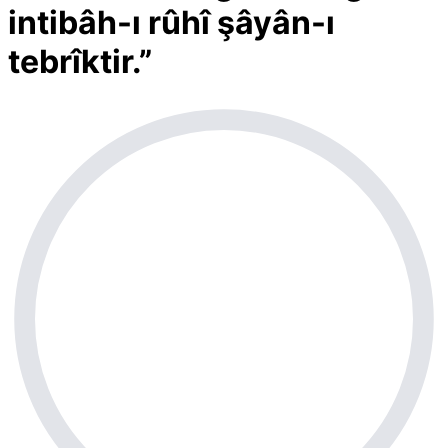
intibâh-ı rûhî şâyân-ı
tebrîktir.”