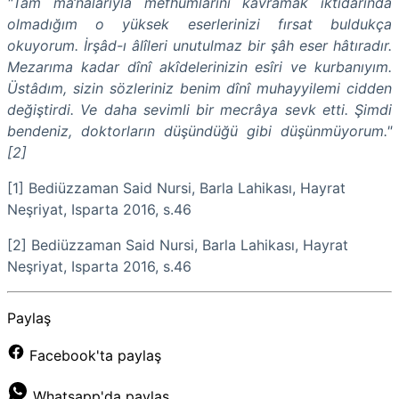
"Tam ma‘nâlarıyla mefhûmlarını kavramak iktidarında
olmadığım o yüksek eserlerinizi fırsat buldukça
okuyorum. İrşâd-ı âlîleri unutulmaz bir şâh eser hâtıradır.
Mezarıma kadar dînî akîdelerinizin esîri ve kurbanıyım.
Üstâdım, sizin sözleriniz benim dînî muhayyilemi cidden
değiştirdi. Ve daha sevimli bir mecrâya sevk etti. Şimdi
bendeniz, doktorların düşündüğü gibi düşünmüyorum."
[2]
[1]
Bediüzzaman Said Nursi, Barla Lahikası, Hayrat
Neşriyat, Isparta 2016, s.46
[2] Bediüzzaman Said Nursi, Barla Lahikası, Hayrat
Neşriyat, Isparta 2016, s.46
Paylaş
Facebook'ta paylaş
Whatsapp'da paylaş