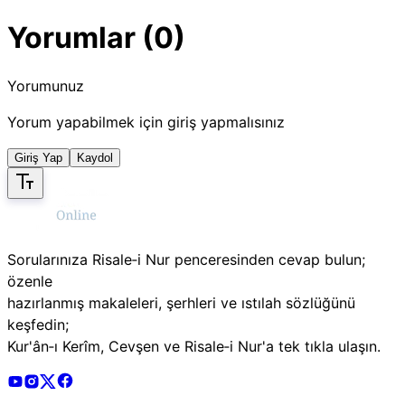
Yorumlar (0)
Yorumunuz
Yorum yapabilmek için giriş yapmalısınız
Giriş Yap
Kaydol
Sorularınıza Risale‑i Nur penceresinden cevap bulun;
özenle
hazırlanmış makaleleri, şerhleri ve ıstılah sözlüğünü
keşfedin;
Kur'ân‑ı Kerîm, Cevşen ve Risale‑i Nur'a tek tıkla ulaşın.
Risale Online Youtube Hesabı
Risale Online Instagram Hesabı
Risale Online X Hesabı
Risale Online Facebook Hesabı