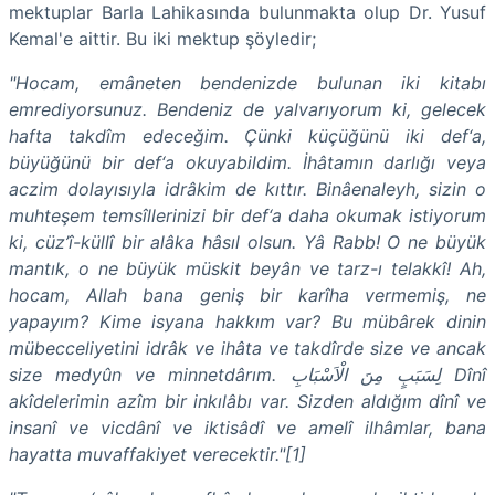
mektuplar Barla Lahikasında bulunmakta olup Dr. Yusuf
Kemal'e aittir. Bu iki mektup şöyledir;
"Hocam, emâneten bendenizde bulunan iki kitabı
emrediyorsunuz. Bendeniz de yalvarıyorum ki, gelecek
hafta takdîm edeceğim. Çünki küçüğünü iki def‘a,
büyüğünü bir def‘a okuyabildim. İhâtamın darlığı veya
aczim dolayısıyla idrâkim de kıttır. Binâenaleyh, sizin o
muhteşem temsîllerinizi bir def‘a daha okumak istiyorum
ki, cüz’î-küllî bir alâka hâsıl olsun. Yâ Rabb! O ne büyük
mantık, o ne büyük müskit beyân ve tarz-ı telakkî! Ah,
hocam, Allah bana geniş bir karîha vermemiş, ne
yapayım? Kime isyana hakkım var? Bu mübârek dinin
mübecceliyetini idrâk ve ihâta ve takdîrde size ve ancak
size medyûn ve minnetdârım. لِسَبَبٍ مِنَ الْاَسْبَابِ Dînî
akîdelerimin azîm bir inkılâbı var. Sizden aldığım dînî ve
insanî ve vicdânî ve iktisâdî ve amelî ilhâmlar, bana
hayatta muvaffakiyet verecektir."[1]