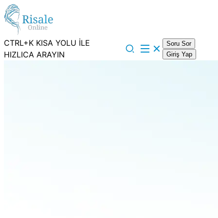
CTRL+K KISA YOLU İLE
Soru Sor
HIZLICA ARAYIN
Giriş Yap