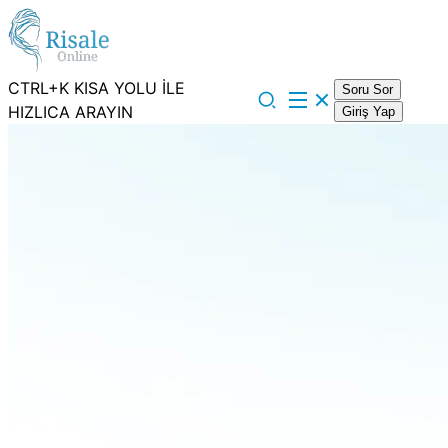
CTRL+K KISA YOLU İLE
Soru Sor
HIZLICA ARAYIN
Giriş Yap