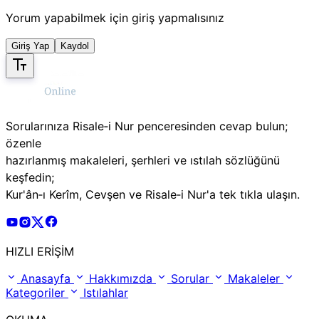
Yorum yapabilmek için giriş yapmalısınız
Giriş Yap
Kaydol
Sorularınıza Risale‑i Nur penceresinden cevap bulun;
özenle
hazırlanmış makaleleri, şerhleri ve ıstılah sözlüğünü
keşfedin;
Kur'ân‑ı Kerîm, Cevşen ve Risale‑i Nur'a tek tıkla ulaşın.
Risale Online Youtube Hesabı
Risale Online Instagram Hesabı
Risale Online X Hesabı
Risale Online Facebook Hesabı
HIZLI ERİŞİM
Anasayfa
Hakkımızda
Sorular
Makaleler
Kategoriler
Istılahlar