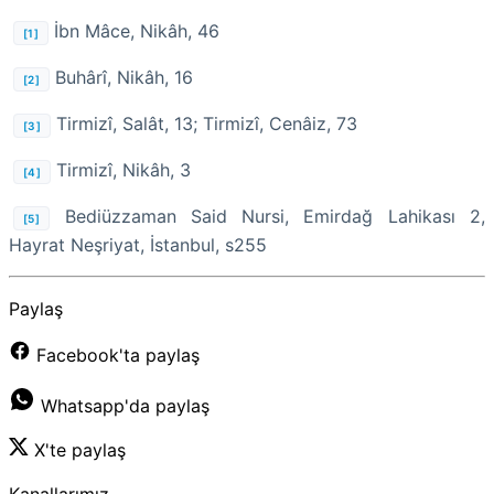
İbn Mâce, Nikâh, 46
[1]
Buhârî, Nikâh, 16
[2]
Tirmizî, Salât, 13; Tirmizî, Cenâiz, 73
[3]
Tirmizî, Nikâh, 3
[4]
Bediüzzaman Said Nursi, Emirdağ Lahikası 2,
[5]
Hayrat Neşriyat, İstanbul, s255
Paylaş
Facebook'ta paylaş
Whatsapp'da paylaş
X'te paylaş
Kanallarımız