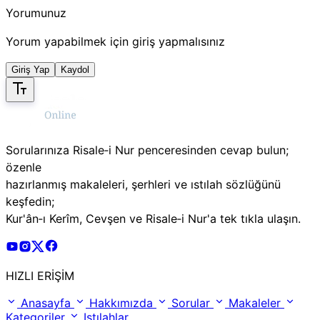
Yorumunuz
Yorum yapabilmek için giriş yapmalısınız
Giriş Yap
Kaydol
Sorularınıza Risale‑i Nur penceresinden cevap bulun;
özenle
hazırlanmış makaleleri, şerhleri ve ıstılah sözlüğünü
keşfedin;
Kur'ân‑ı Kerîm, Cevşen ve Risale‑i Nur'a tek tıkla ulaşın.
Risale Online Youtube Hesabı
Risale Online Instagram Hesabı
Risale Online X Hesabı
Risale Online Facebook Hesabı
HIZLI ERİŞİM
Anasayfa
Hakkımızda
Sorular
Makaleler
Kategoriler
Istılahlar