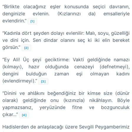
“Birlikte olacağınız eşler konusunda seçici davranın,
denginizle evlenin. (Kızlarınızı da) emsalleriyle
evlendirin.”
[1]
“Kadınla dört şeyden dolayı evlenilir: Malı, soyu, güzelliği
ve dini için. Sen dindar olanını seç ki iki elin bereket
görsün.”
[2]
“Ey Ali! Üç şeyi geciktirme: Vakti geldiğinde namazı
(kılmayı), hazır olduğunda cenazeyi (defnetmeyi),
dengini bulduğun zaman eşi olmayan kadını
(evlendirmeyi).”
[3]
“Dinini ve ahlâkını beğendiğiniz bir kimse size (dünür
olarak) geldiğinde onu (kızınızla) nikâhlayın. Böyle
yapmazsanız, yeryüzünde fitne ve bozgunculuk
çıkar...”
[4]
Hadislerden de anlaşılacağı üzere Sevgili Peygamberimiz