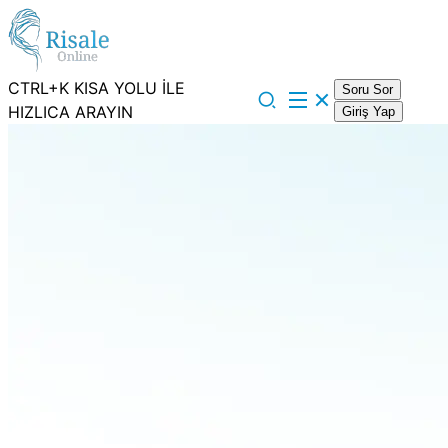
CTRL+K KISA YOLU İLE
Soru Sor
HIZLICA ARAYIN
Giriş Yap