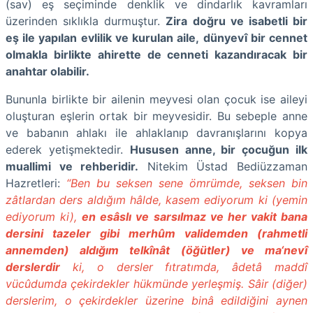
(sav) eş seçiminde denklik ve dindarlık kavramları
üzerinden sıklıkla durmuştur.
Zira doğru ve isabetli bir
eş ile yapılan evlilik ve kurulan aile, dünyevî bir cennet
olmakla birlikte ahirette de cenneti kazandıracak bir
anahtar olabilir.
Bununla birlikte bir ailenin meyvesi olan çocuk ise aileyi
oluşturan eşlerin ortak bir meyvesidir. Bu sebeple anne
ve babanın ahlakı ile ahlaklanıp davranışlarını kopya
ederek yetişmektedir.
Hususen anne, bir çocuğun ilk
muallimi ve rehberidir.
Nitekim Üstad Bediüzzaman
Hazretleri:
“Ben bu seksen sene ömrümde, seksen bin
zâtlardan ders aldığım hâlde, kasem ediyorum ki (yemin
ediyorum ki),
en esâslı ve sarsılmaz ve her vakit bana
dersini tazeler gibi merhûm validemden (rahmetli
annemden) aldığım telkînât (öğütler) ve ma‘nevî
derslerdir
ki, o dersler fıtratımda, âdetâ maddî
vücûdumda çekirdekler hükmünde yerleşmiş. Sâir (diğer)
derslerim, o çekirdekler üzerine binâ edildiğini aynen