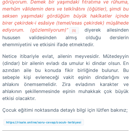
görüyorum. Demek bir yaşımdaki fıtratıma ve rûhuma,
merhûm vâlidemin ders ve telkînâtını (öğütler), şimdi bu
seksen yaşımdaki gördüğüm büyük hakîkatler içinde
birer çekirdek-i esâsiye (temel/esas çekirdek) müşâhede
ediyorum. (gözlemliyorum)”
diyerek ailesinden
[5]
hususen validesinden almış olduğu derslerin
ehemmiyetini ve etkisini ifade etmektedir.
Netice itibariyle evlat, ailenin meyvesidir. Mütedeyyin
(dindar) bir ailenin evladı da umulur ki dindar olsun. En
azından aile bu konuda fikir birliğinde bulunur. Bu
sebeple kişi evleneceği vakit eşinin dindarlığını ve
ahlakını önemsemelidir. Zira evladının karakter ve
ahlakının şekillenmesinde eşinin muhakkak çok büyük
etkisi olacaktır.
Çocuk eğitimi noktasında detaylı bilgi için lütfen bakınız;
https://risale.online/soru-cevap/cocuk-terbiyesi