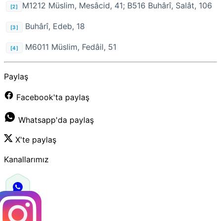
M1212 Müslim, Mesâcid, 41; B516 Buhârî, Salât, 106
[2]
Buhârî, Edeb, 18
[3]
M6011 Müslim, Fedâil, 51
[4]
Paylaş
Facebook'ta paylaş
Whatsapp'da paylaş
X'te paylaş
Kanallarımız