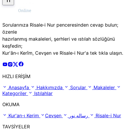
Sorularınıza Risale‑i Nur penceresinden cevap bulun;
özenle
hazırlanmış makaleleri, şerhleri ve ıstılah sözlüğünü
keşfedin;
Kur'ân‑ı Kerîm, Cevşen ve Risale‑i Nur'a tek tıkla ulaşın.
Risale Online Youtube Hesabı
Risale Online Instagram Hesabı
Risale Online X Hesabı
Risale Online Facebook Hesabı
HIZLI ERİŞİM
Anasayfa
Hakkımızda
Sorular
Makaleler
Kategoriler
Istılahlar
OKUMA
Kur'an-ı Kerim
Cevşen
رساله نور
Risale-i Nur
TAVSİYELER