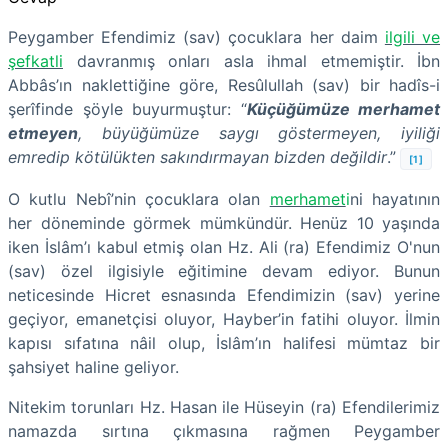
Peygamber Efendimiz (sav) çocuklara her daim
ilgili ve
şefkatli
davranmış onları asla ihmal etmemiştir. İbn
Abbâs’ın naklettiğine göre, Resûlullah (sav) bir hadîs-i
şerîfinde şöyle buyurmuştur: “
Küçüğümüze merhamet
etmeyen
, büyüğümüze saygı göstermeyen, iyiliği
emredip kötülükten sakındırmayan bizden değildir
.”
[1]
O kutlu Nebî’nin çocuklara olan
merhamet
i
ni hayatının
her döneminde görmek mümkündür. Henüz 10 yaşında
iken İslâm’ı kabul etmiş olan Hz. Ali (ra) Efendimiz O'nun
(sav) özel ilgisiyle eğitimine devam ediyor. Bunun
neticesinde Hicret esnasında Efendimizin (sav) yerine
geçiyor, emanetçisi oluyor, Hayber’in fatihi oluyor. İlmin
kapısı sıfatına nâil olup, İslâm’ın halifesi mümtaz bir
şahsiyet haline geliyor.
Nitekim torunları Hz. Hasan ile Hüseyin (ra) Efendilerimiz
namazda sırtına çıkmasına rağmen Peygamber