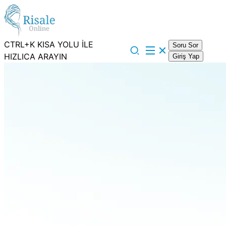
CTRL+K KISA YOLU İLE
Soru Sor
HIZLICA ARAYIN
Giriş Yap