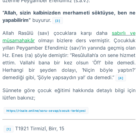
üzerine Peygamber Efendimiz (s.a.v.):
“Allah, sizin kalbinizden merhameti söktüyse, ben ne
yapabilirim”
buyurur.
[3]
Allah Rasûlü (sav) çocuklara karşı daha
sabırlı ve
müsamahakâr
olmayı bizlere ders vermiştir. Çocukluk
yılları Peygamber Efendimiz (sav)’in yanında geçmiş olan
Hz. Enes (ra) şöyle demiştir: “Resûlullah’a on sene hizmet
ettim. Vallahi bana bir kez olsun ‘Öf!’ bile demedi.
Herhangi bir şeyden dolayı, ‘Niçin böyle yaptın?’
demediği gibi, ‘Şöyle yapsaydın ya!’ da demedi.”
[4]
Sünnete göre çocuk eğitimi hakkında detaylı bilgi için
lütfen bakınız;
https://risale.online/soru-cevap/cocuk-terbiyesi
T1921 Tirmizî, Birr, 15
[1]