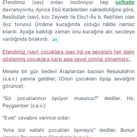
Efendimiz (sav) onları incitmiyor hep
şefkatle
davranıyordu. Ayrıca Ebû Katâde’den nakledildiğine
göre,
Resûlullah (sav), kızı Zeyneb ile Ebu’l-Âs b. Rebî’den olan
(kız torunu) Ümâme kucağında olduğu hâlde namaz
kılardı. Ayağa kalktığı zaman onu kucağına alır, secdeye
vardığında bırakırdı.
[2]
Efendimiz (sav) çocuklara olan ilgi ve sevgisini her daim
göstermiş çocuklara karşı asla sevgi cimrisi olmamıştır
.
Mesela bir gün bedevi Araplardan bazıları Resulullah’ın
(s.a.v.) yanına geldiler; (Onun çocukları öpüp sevdiğini
görünce):
“Siz çocuklarınızı öpüyor musunuz?” dediler. Hz.
Peygamber (s.a.v.):
“Evet” cevabını verince onlar:
“Ama biz vallahi çocukları öpmeyiz” dediler. Bunun