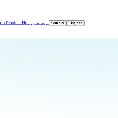
şen
Risale-i Nur
رساله نور
Soru Sor
Giriş Yap