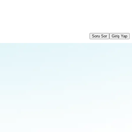
Soru Sor
Giriş Yap