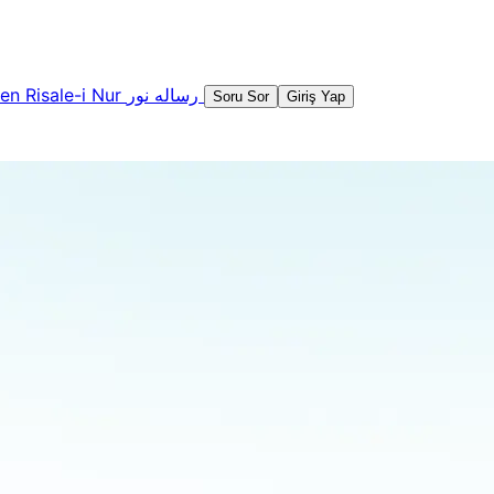
şen
Risale-i Nur
رساله نور
Soru Sor
Giriş Yap