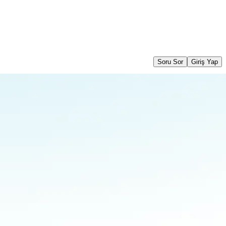
Soru Sor
Giriş Yap