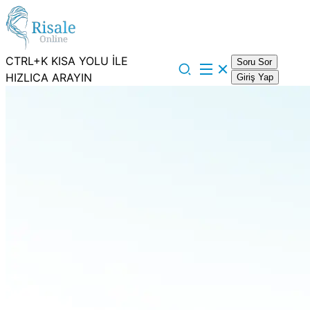
CTRL+K KISA YOLU İLE
Soru Sor
HIZLICA ARAYIN
Giriş Yap