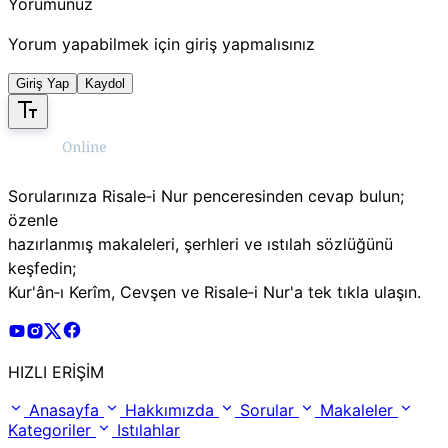
Yorumunuz
Yorum yapabilmek için giriş yapmalısınız
Giriş Yap
Kaydol
Sorularınıza Risale‑i Nur penceresinden cevap bulun;
özenle
hazırlanmış makaleleri, şerhleri ve ıstılah sözlüğünü
keşfedin;
Kur'ân‑ı Kerîm, Cevşen ve Risale‑i Nur'a tek tıkla ulaşın.
Risale Online Youtube Hesabı
Risale Online Instagram Hesabı
Risale Online X Hesabı
Risale Online Facebook Hesabı
HIZLI ERİŞİM
Anasayfa
Hakkımızda
Sorular
Makaleler
Kategoriler
Istılahlar