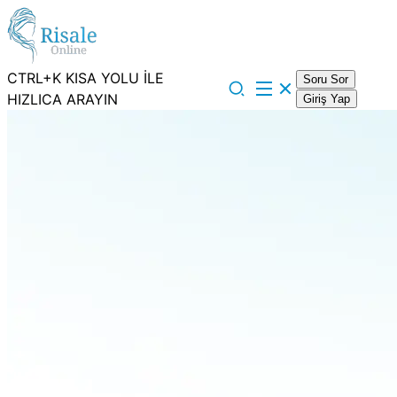
CTRL+K KISA YOLU İLE
Soru Sor
HIZLICA ARAYIN
Giriş Yap