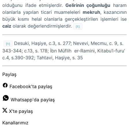
olduğunu ifade etmişlerdir.
Gelirinin çoğunluğu
haram
olanlarla yapılan ticari muameleleri
mekruh
, kazancının
büyük kısmı helal olanlarla gerçekleştirilen işlemleri ise
caiz
olarak değerlendirmişlerdir.
[1]
Desuki, Haşiye, c.3, s. 277; Nevevi, Mecmu, c. 9, s.
[1]
343-344; c.13, s. 178; İbn Müflih er-Ramini, Kitabu’l-furu’
c.4, s.390-392; Tahtavi, Haşiye, s. 35
Paylaş
Facebook'ta paylaş
Whatsapp'da paylaş
X'te paylaş
Kanallarımız