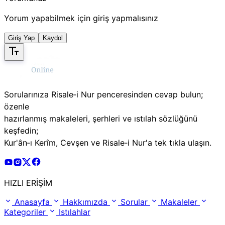
Yorum yapabilmek için giriş yapmalısınız
Giriş Yap
Kaydol
Sorularınıza Risale‑i Nur penceresinden cevap bulun;
özenle
hazırlanmış makaleleri, şerhleri ve ıstılah sözlüğünü
keşfedin;
Kur'ân‑ı Kerîm, Cevşen ve Risale‑i Nur'a tek tıkla ulaşın.
Risale Online Youtube Hesabı
Risale Online Instagram Hesabı
Risale Online X Hesabı
Risale Online Facebook Hesabı
HIZLI ERİŞİM
Anasayfa
Hakkımızda
Sorular
Makaleler
Kategoriler
Istılahlar