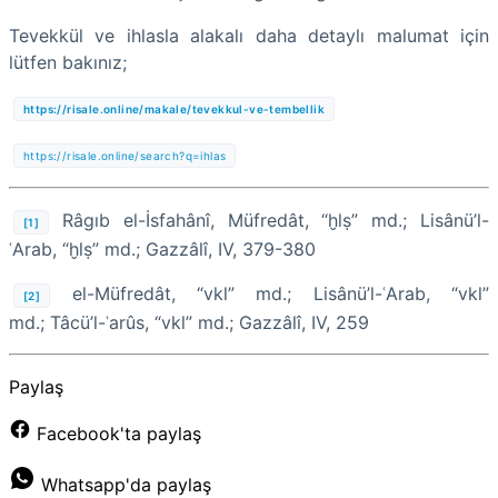
Tevekkül ve ihlasla alakalı daha detaylı malumat için
lütfen bakınız;
https://risale.online/makale/tevekkul-ve-tembellik
https://risale.online/search?q=ihlas
Râgıb el-İsfahânî, Müfredât, “ḫlṣ” md.; Lisânü’l-
[1]
ʿArab, “ḫlṣ” md.; Gazzâlî, IV, 379-380
el-Müfredât, “vkl” md.; Lisânü’l-ʿArab, “vkl”
[2]
md.; Tâcü’l-ʿarûs, “vkl” md.; Gazzâlî, IV, 259
Paylaş
Facebook'ta paylaş
Whatsapp'da paylaş