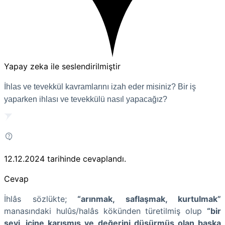
Yapay zeka ile seslendirilmiştir
İhlas ve tevekkül kavramlarını izah eder misiniz? Bir iş
yaparken ihlası ve tevekkülü nasıl yapacağız?
12.12.2024
tarihinde cevaplandı.
Cevap
İhlâs sözlükte;
“arınmak, saflaşmak, kurtulmak”
manasındaki hulûs/halâs kökünden türetilmiş olup
“bir
şeyi, içine karışmış ve değerini düşürmüş olan başka