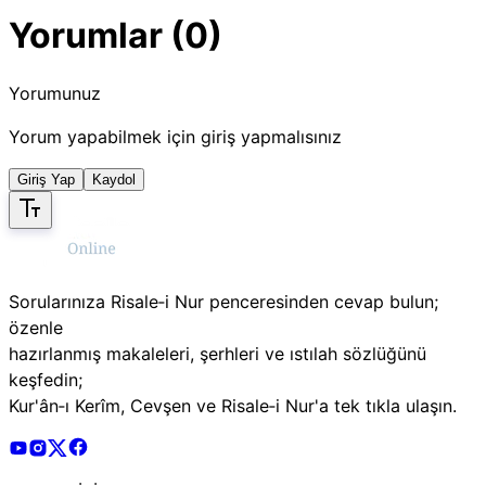
Yorumlar (0)
Yorumunuz
Yorum yapabilmek için giriş yapmalısınız
Giriş Yap
Kaydol
Sorularınıza Risale‑i Nur penceresinden cevap bulun;
özenle
hazırlanmış makaleleri, şerhleri ve ıstılah sözlüğünü
keşfedin;
Kur'ân‑ı Kerîm, Cevşen ve Risale‑i Nur'a tek tıkla ulaşın.
Risale Online Youtube Hesabı
Risale Online Instagram Hesabı
Risale Online X Hesabı
Risale Online Facebook Hesabı