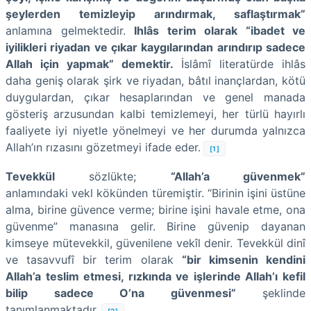
şeylerden temizleyip arındırmak, saflaştırmak”
anlamına gelmektedir.
Ihlâs terim olarak “ibadet ve
iyilikleri riyadan ve çıkar kaygılarından arındırıp sadece
Allah için yapmak” demektir.
İslâmî literatürde ihlâs
daha geniş olarak şirk ve riyadan, bâtıl inançlardan, kötü
duygulardan, çıkar hesaplarından ve genel manada
gösteriş arzusundan kalbi temizlemeyi, her türlü hayırlı
faaliyete iyi niyetle yönelmeyi ve her durumda yalnızca
Allah’ın rızasını gözetmeyi ifade eder.
[1]
Tevekkül
sözlükte;
“Allah’a güvenmek”
anlamındaki vekl kökünden türemiştir. “Birinin işini üstüne
alma, birine güvence verme; birine işini havale etme, ona
güvenme” manasına gelir. Birine güvenip dayanan
kimseye mütevekkil, güvenilene vekîl denir. Tevekkül dinî
ve tasavvufî bir terim olarak
“bir kimsenin kendini
Allah’a teslim etmesi, rızkında ve işlerinde Allah’ı kefil
bilip sadece O’na güvenmesi”
şeklinde
tanımlanmaktadır.
[2]