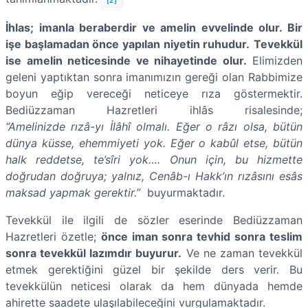
İhlas; imanla beraberdir ve amelin evvelinde olur. Bir
işe başlamadan önce yapılan niyetin ruhudur.
Tevekkül
ise amelin neticesinde ve nihayetinde olur.
Elimizden
geleni yaptıktan sonra imanımızın gereği olan Rabbimize
boyun eğip vereceği neticeye rıza göstermektir.
Bediüzzaman Hazretleri ihlâs risalesinde;
“Amelinizde rızâ-yı İlâhî olmalı. Eğer o râzı olsa, bütün
dünya küsse, ehemmiyeti yok. Eğer o kabûl etse, bütün
halk reddetse, te’sîri yok…. Onun için, bu hizmette
doğrudan doğruya; yalnız, Cenâb-ı Hakk’ın rızâsını esâs
maksad yapmak gerektir.”
buyurmaktadır.
Tevekkül ile ilgili de sözler eserinde Bediüzzaman
Hazretleri özetle;
önce iman sonra tevhid sonra teslim
sonra tevekkül lazımdır buyurur.
Ve ne zaman tevekkül
etmek gerektiğini güzel bir şekilde ders verir. Bu
tevekkülün neticesi olarak da hem dünyada hemde
ahirette saadete ulaşılabileceğini vurgulamaktadır.