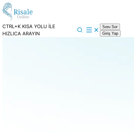
CTRL+K KISA YOLU İLE
Soru Sor
HIZLICA ARAYIN
Giriş Yap