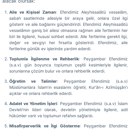
alacak olursak:
Aile ve Kişisel Zaman
: Efendimiz Aleyhissalâtü vesselâm,
sabah saatlerinde ailesiyle bir araya gelir, onlara özel ilgi
gösterir ve aile bağlarını güçlendirirdi. Efendimiz Aleyhissalâtü
vesselâmın geniş bir ailesi olmasına rağmen aile fertlerinin her
biri ile ilgilenir, hususi sohbet ederdi. Aile fertlerine gerekli ilgi,
değer ve sevgiyi her fırsatta gösterirdi. Efendimiz, aile
fertlerine günlük ev işlerinde yardım ederdi.
Toplumla İlgilenme ve Rehberlik
: Peygamber Efendimiz
(s.a.v) gün boyunca toplumun çeşitli kesimleriyle ilgilenir,
sorunlarına çözüm bulur ve onlara rehberlik ederdi.
Öğretim ve Talimler
: Peygamber Efendimiz (s.a.v)
Müslümanlara İslam'ın esaslarını öğretir, Kur'ân-ı Azîmüşşân'ı
açıklar ve onlara rehberlik ederdi.
Adalet ve Yönetim İşleri
: Peygamber Efendimiz (s.a.v) İslam
Devleti'nin lideri olarak, devletin yönetimiyle ilgilenir, adil
hükümler verir ve toplumun refahını sağlardı.
Misafirperverlik ve İlgi Gösterme
: Peygamber Efendimiz