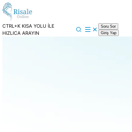
CTRL+K KISA YOLU İLE
Soru Sor
HIZLICA ARAYIN
Giriş Yap