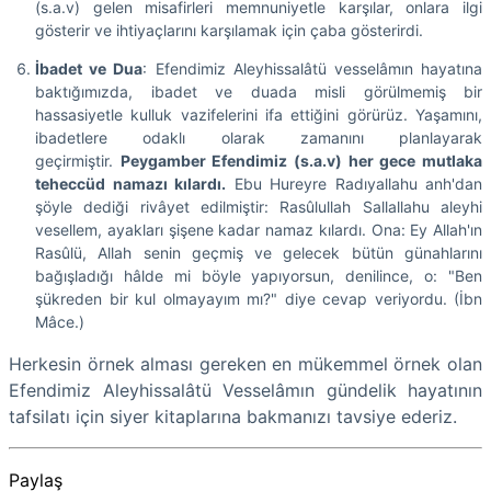
(s.a.v) gelen misafirleri memnuniyetle karşılar, onlara ilgi
gösterir ve ihtiyaçlarını karşılamak için çaba gösterirdi.
İbadet ve Dua
: Efendimiz Aleyhissalâtü vesselâmın hayatına
baktığımızda, ibadet ve duada misli görülmemiş bir
hassasiyetle kulluk vazifelerini ifa ettiğini görürüz. Yaşamını,
ibadetlere odaklı olarak zamanını planlayarak
geçirmiştir.
Peygamber Efendimiz (s.a.v) her gece mutlaka
teheccüd namazı kılardı.
Ebu Hureyre Radıyallahu anh'dan
şöyle dediği rivâyet edilmiştir: Rasûlullah Sallallahu aleyhi
vesellem, ayakları şişene kadar namaz kılardı. Ona: Ey Allah'ın
Rasûlü, Allah senin geçmiş ve gelecek bütün günahlarını
bağışladığı hâlde mi böyle yapıyorsun, denilince, o: "Ben
şükreden bir kul olmayayım mı?" diye cevap veriyordu. (İbn
Mâce.)
Herkesin örnek alması gereken en mükemmel örnek olan
Efendimiz Aleyhissalâtü Vesselâmın gündelik hayatının
tafsilatı için siyer kitaplarına bakmanızı tavsiye ederiz.
Paylaş