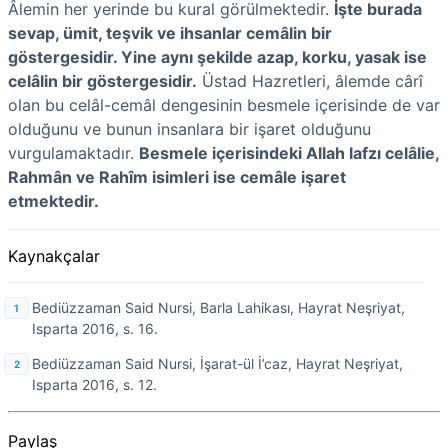
Âlemin her yerinde bu kural görülmektedir.
İşte burada
sevap, ümit, teşvik ve ihsanlar cemâlin bir
göstergesidir. Yine aynı şekilde azap, korku, yasak ise
celâlin bir göstergesidir.
Üstad Hazretleri, âlemde cârî
olan bu celâl-cemâl dengesinin besmele içerisinde de var
olduğunu ve bunun insanlara bir işaret olduğunu
vurgulamaktadır.
Besmele içerisindeki Allah lafzı celâlie,
Rahmân ve Rahîm isimleri ise cemâle işaret
etmektedir.
Kaynakçalar
Bediüzzaman Said Nursi, Barla Lahikası, Hayrat Neşriyat,
Isparta 2016, s. 16.
Bediüzzaman Said Nursi, İşarat-ül İ’caz, Hayrat Neşriyat,
Isparta 2016, s. 12.
Paylaş