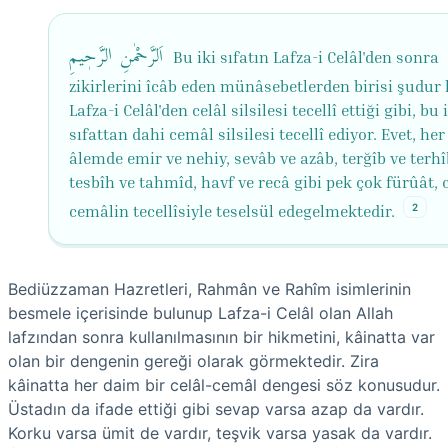
اَلرَّحْمٰنِ الرَّحٖیمِ
Bu iki sıfatın Lafza-i Celâl'den sonra
zikirlerini îcâb eden münâsebetlerden birisi şudur 
Lafza-i Celâl'den celâl silsilesi tecellî ettiği gibi, bu 
sıfattan dahi cemâl silsilesi tecellî ediyor. Evet, her
âlemde emir ve nehiy, sevâb ve azâb, terğîb ve terhî
tesbîh ve tahmîd, havf ve recâ gibi pek çok fürûât, c
2
cemâlin tecellîsiyle teselsül edegelmektedir.
Bediüzzaman Hazretleri, Rahmân ve Rahîm isimlerinin
besmele içerisinde bulunup Lafza-i Celâl olan Allah
lafzından sonra kullanılmasının bir hikmetini, kâinatta var
olan bir dengenin gereği olarak görmektedir. Zira
kâinatta her daim bir celâl-cemâl dengesi söz konusudur.
Üstadın da ifade ettiği gibi sevap varsa azap da vardır.
Korku varsa ümit de vardır, teşvik varsa yasak da vardır.