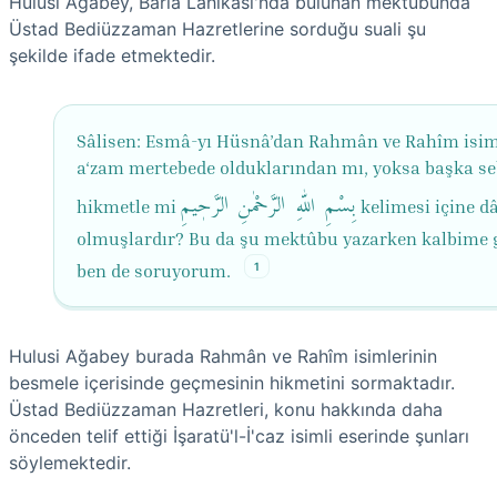
Hulusi Ağabey, Barla Lahikası'nda bulunan mektubunda
Üstad Bediüzzaman Hazretlerine sorduğu suali şu
şekilde ifade etmektedir.
Sâlisen: Esmâ-yı Hüsnâ’dan Rahmân ve Rahîm isim
a‘zam mertebede olduklarından mı, yoksa başka se
بِسْمِ اللّٰهِ الرَّحْمٰنِ الرَّحٖیمِ
hikmetle mi
kelimesi içine d
olmuşlardır? Bu da şu mektûbu yazarken kalbime g
1
ben de soruyorum.
Hulusi Ağabey burada Rahmân ve Rahîm isimlerinin
besmele içerisinde geçmesinin hikmetini sormaktadır.
Üstad Bediüzzaman Hazretleri, konu hakkında daha
önceden telif ettiği İşaratü'l-İ'caz isimli eserinde şunları
söylemektedir.