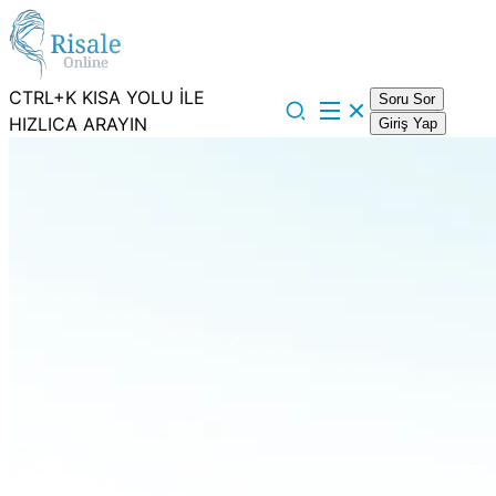
CTRL+K KISA YOLU İLE
Soru Sor
HIZLICA ARAYIN
Giriş Yap