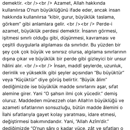
demektir. <br /><br /> Azamet, Allah hakkında
kullanılırsa O’nun büyüklüğünü ifade eder, ancak insan
hakkında kullanılırsa “kibir, gurur, büyüklük taslama,
görkem” gibi anlamlara gelir. <br /><br /> Perde-i
azamet, büyüklük perdesi demektir. İnsanın görmesi,
işitmesi sınırlı olduğu gibi, düşünmesi, kavraması ve
çeşitli duygularla algılaması da sınırlıdır. Bu yüzden bir
şey çok çok büyük ve sınırsız olursa, algılama sınırlarının
dışına çıkar ve büyüklük bir perde gibi gizleyici bir unsur
hâlini alır. <br /><br /> İnsan, maddî şeylerde, uzunluk,
derinlik ve yükseklik gibi şeyler açısından “Bu büyüktür”
veya “Küçüktür” diye görüş belirtir. “Büyük âlim”
dediğimizde ise büyüklük madde sınırlarını aşar, sıfat
alemine girer. Yani “O şahsın ilmi çok yücedir.” demiş
oluruz. Maddeden münezzeh olan Allah’ın büyüklüğü ve
azameti sıfatlarının sonsuzluğu, bütün madde âlemini o
İlahi sıfatlarıyla gayet kolay yaratması, idare etmesi,
değiştirmesi bakımındandır. Yani, “Allah Azîm’dir.”
dediğimizde “O’nun şânı o kadar yüce, zât ve sıfatları o