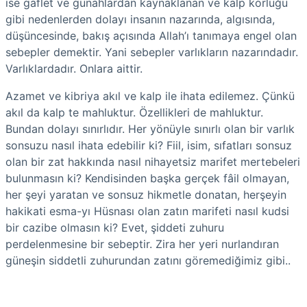
ise gaflet ve günahlardan kaynaklanan ve kalp körlüğü
gibi nedenlerden dolayı insanın nazarında, algısında,
düşüncesinde, bakış açısında Allah’ı tanımaya engel olan
sebepler demektir. Yani sebepler varlıkların nazarındadır.
Varlıklardadır. Onlara aittir.
Azamet ve kibriya akıl ve kalp ile ihata edilemez. Çünkü
akıl da kalp te mahluktur. Özellikleri de mahluktur.
Bundan dolayı sınırlıdır. Her yönüyle sınırlı olan bir varlık
sonsuzu nasıl ihata edebilir ki? Fiil, isim, sıfatları sonsuz
olan bir zat hakkında nasıl nihayetsiz marifet mertebeleri
bulunmasın ki? Kendisinden başka gerçek fâil olmayan,
her şeyi yaratan ve sonsuz hikmetle donatan, herşeyin
hakikati esma-yı Hüsnası olan zatın marifeti nasıl kudsi
bir cazibe olmasın ki? Evet, şiddeti zuhuru
perdelenmesine bir sebeptir. Zira her yeri nurlandıran
güneşin siddetli zuhurundan zatını göremediğimiz gibi..