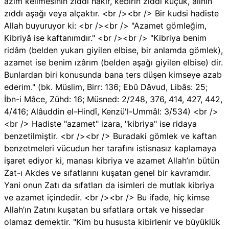
azîm kelimesinin zıddı hakîr, kebîrin zıddı küçük, âlînin
zıddı aşağı veya alçaktır. <br /><br /> Bir kudsi hadiste
Allah buyuruyor ki: <br /><br /> "Azamet gömleğim,
Kibriyâ ise kaftanımdır." <br /><br /> "Kibriya benim
ridâm (belden yukarı giyilen elbise, bir anlamda gömlek),
azamet ise benim ızârım (belden aşağı giyilen elbise) dir.
Bunlardan biri konusunda bana ters düşen kimseye azab
ederim." (bk. Müslim, Birr: 136; Ebû Dâvud, Libâs: 25;
İbn-i Mâce, Zühd: 16; Müsned: 2/248, 376, 414, 427, 442,
4/416; Alâuddin el-Hindî, Kenzü'l-Ummâl: 3/534) <br />
<br /> Hadiste "azamet" izara, "kibriya" ise ridaya
benzetilmiştir. <br /><br /> Buradaki gömlek ve kaftan
benzetmeleri vücudun her tarafını istisnasız kaplamaya
işaret ediyor ki, manası kibriya ve azamet Allah’ın bütün
Zat-ı Akdes ve sıfatlarını kuşatan genel bir kavramdır.
Yani onun Zatı da sıfatları da isimleri de mutlak kibriya
ve azamet içindedir. <br /><br /> Bu ifade, hiç kimse
Allah’ın Zatını kuşatan bu sıfatlara ortak ve hissedar
olamaz demektir. "Kim bu hususta kibirlenir ve büyüklük