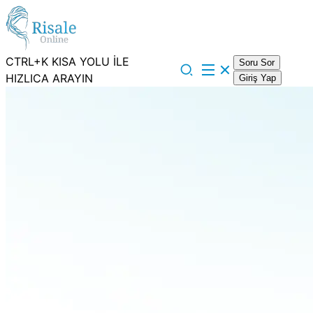
CTRL+K KISA YOLU İLE
Soru Sor
HIZLICA ARAYIN
Giriş Yap