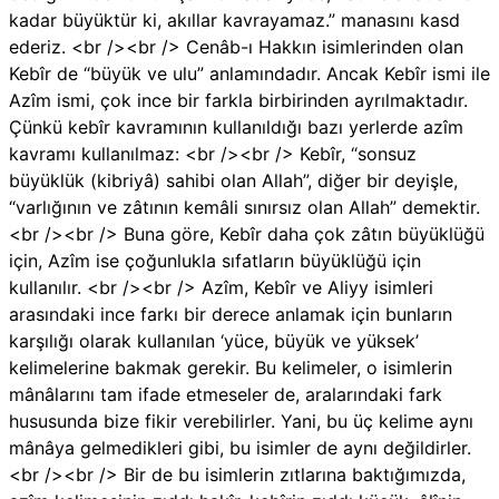
kadar büyüktür ki, akıllar kavrayamaz.” manasını kasd
ederiz. <br /><br /> Cenâb-ı Hakkın isimlerinden olan
Kebîr de “büyük ve ulu” anlamındadır. Ancak Kebîr ismi ile
Azîm ismi, çok ince bir farkla birbirinden ayrılmaktadır.
Çünkü kebîr kavramının kullanıldığı bazı yerlerde azîm
kavramı kullanılmaz: <br /><br /> Kebîr, “sonsuz
büyüklük (kibriyâ) sahibi olan Allah”, diğer bir deyişle,
“varlığının ve zâtının kemâli sınırsız olan Allah” demektir.
<br /><br /> Buna göre, Kebîr daha çok zâtın büyüklüğü
için, Azîm ise çoğunlukla sıfatların büyüklüğü için
kullanılır. <br /><br /> Azîm, Kebîr ve Aliyy isimleri
arasındaki ince farkı bir derece anlamak için bunların
karşılığı olarak kullanılan ‘yüce, büyük ve yüksek’
kelimelerine bakmak gerekir. Bu kelimeler, o isimlerin
mânâlarını tam ifade etmeseler de, aralarındaki fark
hususunda bize fikir verebilirler. Yani, bu üç kelime aynı
mânâya gelmedikleri gibi, bu isimler de aynı değildirler.
<br /><br /> Bir de bu isimlerin zıtlarına baktığımızda,