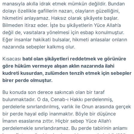
manasıyla akılla idrak etmek mümkün değildir. Bundan
dolayı özellikle gafillerin nazarı, olayların güzelliğini,
hikmetini anlayamaz. Haksız olarak şikâyete başlar.
Bilmeden itiraz eder. İşte bu şikâyetlerin Yüce Allah’a
değil de, vasıtalara yönelmesi için esbap konulmuştur.
Eğer insanlar hakikati bulsalar, hikmeti anlasalar onların
nazarında sebepler kalkmış olur.
Kısacası
batıl olan şikâyetleri reddetmek ve görünüre
göre hüküm vermeye alışan aklın nazarında ilahi
kudreti kusurdan, zulümden tenzih etmek için sebepler
birer perde olmuştur.
Bu konuda son derece sakıncalı olan bir taraf
bulunmaktadır. O da, Cenab-ı Hakkı perdelenmiş,
perdelerle sınırlandırılmış, varlık ile Onun arasında gerçek
bir perde hayal edip inanmaktır. Böyle bir düşünce
İmanın esaslarına zıttır. Hiçbir sebep Yüce Allah’ı
perdelemekle sınırlandıramaz. Bu perde tabirinin anlamı